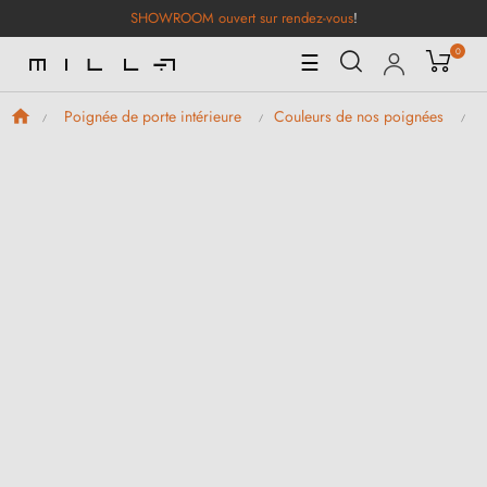
SHOWROOM ouvert sur rendez-vous
!
0
Basculer
☰
la
navigation
Poignée de porte intérieure
Couleurs de nos poignées
P