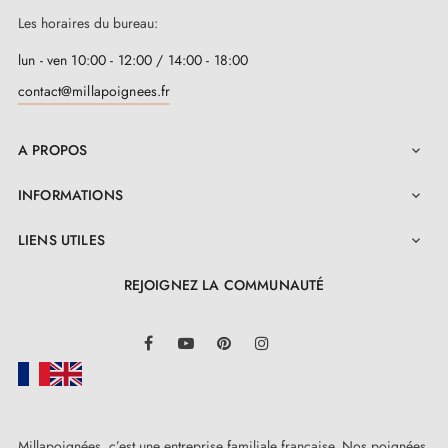
Les horaires du bureau:
lun - ven 10:00 - 12:00 / 14:00 - 18:00
contact@millapoignees.fr
A PROPOS

INFORMATIONS

LIENS UTILES

REJOIGNEZ LA COMMUNAUTÉ
LinkedIn
Facebook
YouTube
Pinterest
Instagram
Millapoignées, c’est une entreprise familiale française. Nos poignées