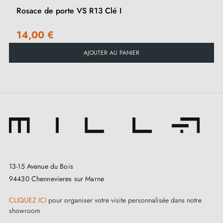
adaptée à vos besoins.
Rosace de porte VS R13 Clé I
14,00 €
AJOUTER AU PANIER
13-15 Avenue du Bois
94430 Chennevieres sur Marne
CLIQUEZ ICI
pour organiser votre visite personnalisée dans notre
showroom