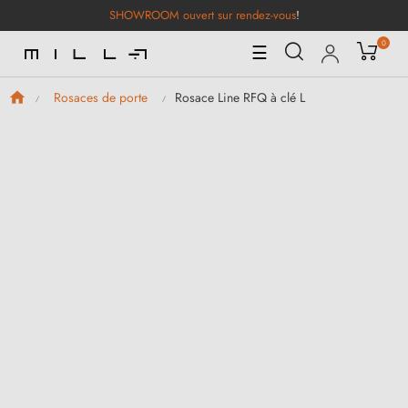
SHOWROOM ouvert sur rendez-vous
!
0
Basculer
☰
la
navigation
Rosace Line RFQ à clé L
Rosaces de porte