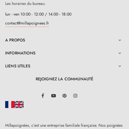
Les horaires du bureau:
3. Les types de serrures de porte et la
différence entre serrures de chambre,
lun - ven 10:00 - 12:00 / 14:00 - 18:00
serrures à barillet et serrures à condamnation
contact@millapoignees.fr
A PROPOS

INFORMATIONS

LIENS UTILES

REJOIGNEZ LA COMMUNAUTÉ
LinkedIn
Facebook
YouTube
Pinterest
Instagram
Millapoignées, c’est une entreprise familiale française. Nos poignées