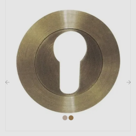
La poignée d'intérieur sur une plaque (carrée, ronde,
ovale, rectangulaire, cachée) est une solution
intemporelle et universelle. Pour cette poignée, les
rosaces disponibles sont à clé I, clé L ou
condamnation. Nous évoquons les différents types de
rosaces dans cet
article
.
2. Les types de rosaces de porte et la
différence entre la clé "i", clé "L" et
condamnation
‹
›
Chaque rosace dispose de son propre
système de
fermeture.
Il est important de bien vérifier la serrure
de votre porte intérieure pour choisir la rosace