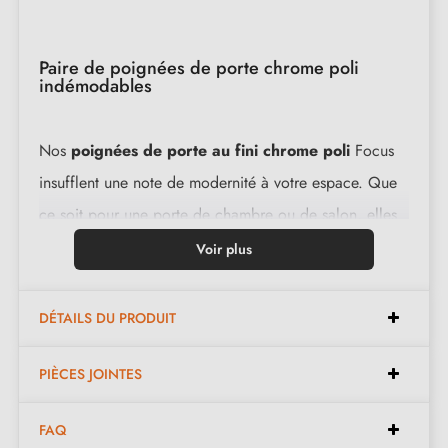
Paire de poignées de porte chrome poli
indémodables
Nos
poignées de porte au fini chrome poli
Focus
insufflent une note de modernité à votre espace. Que
ce soit pour une porte de chambre ou de salon, elles
s'intègrent parfaitement avec élégance et style.
Voir plus
Conçues avec un matériau reconnu pour sa robustesse,
ces poignées pleines offrent une durabilité inégalée.
DÉTAILS DU PRODUIT
Caractéristiques :
PIÈCES JOINTES
FAQ
Paire de poignées avec rosace de 9 mm