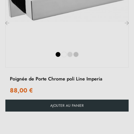
Vis M4 pour une fixation robuste
Vis et clé Allen de 3 mm pour l'assemblage
Jeu de vis à bois (sur demande spéciale)
Instruction de montage en Français
‹
›
Poignée de Porte Chrome poli Line Imperia
88,00 €
AJOUTER AU PANIER