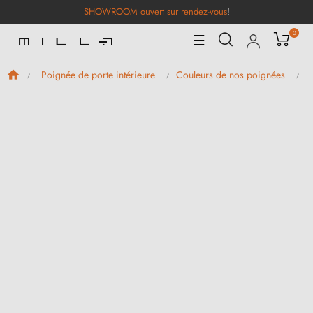
SHOWROOM ouvert sur rendez-vous
!
0
Basculer
☰
la
navigation
Poignée de porte intérieure
Couleurs de nos poignées
P