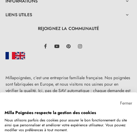
INFORMATIONS

LIENS UTILES

REJOIGNEZ LA COMMUNAUTÉ
LinkedIn
Facebook
YouTube
Pinterest
Instagram
Millapoignées, c’est une entreprise familiale française. Nos poignées
sont fabriquées en Europe, et nous visitons nos usines pour en
vérifier la qualité. Ici, pas de SAV automatique : chaque demande est
traitée humainement, au cas par cas.
Fermer
Milla Poignées respecte la gestion des cookies
Nous utilisons parfois des cookies pour assurer le bon fonctionnement du site
ainsi que personnaliser et améliorer votre expérience utilisateur. Vous pouvez
Copyright © 2026
MILLA POIGNEES
Tous droits réservés.
modifier vos préférences à tout moment.