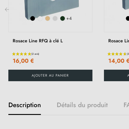
+4
‹
Rosace Line RFQ à clé L
Rosace Li
16,00 €
14,00 
AJOUTER AU PANIER
Description
Détails du produit
F