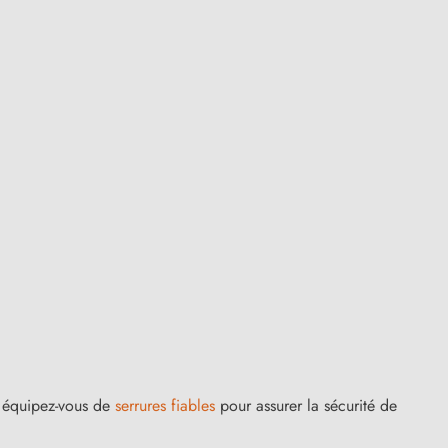
(8 avis)
et équipez-vous de
serrures fiables
pour assurer la sécurité de