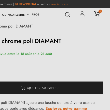
 sa rosace |
SHOWROOM
ouvert sur
rendez-vous
!
0
PROS
QUINCAILLERIE
hrome poli DIAMANT
e chrome poli DIAMANT
évue entre le 18 août et le 21 août
AJOUTER AU PANIER
 poli DIAMANT ajoute une touche de luxe à votre espace.
haque porte avec élégance.
Explorez notre gamme