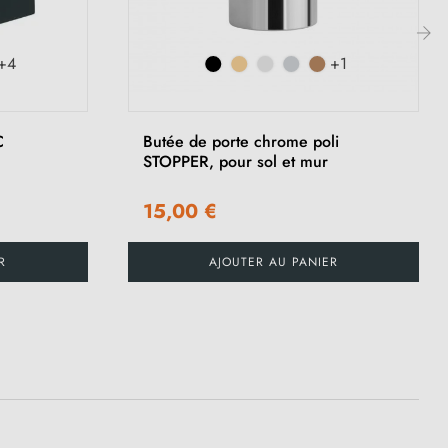
+4
+1
›
C
Butée de porte chrome poli
STOPPER, pour sol et mur
15,00 €
R
AJOUTER AU PANIER