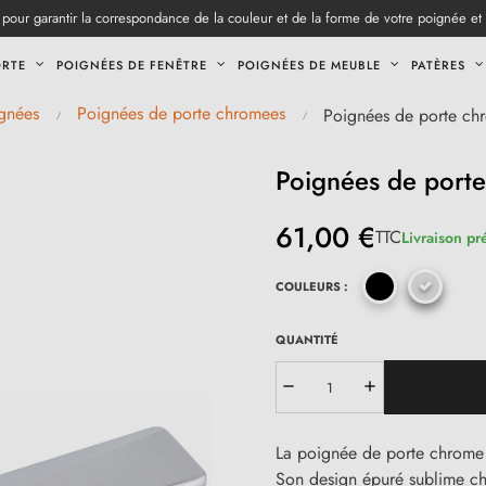
pour garantir la correspondance de la couleur et de la forme de votre poignée et
ORTE
POIGNÉES DE FENÊTRE
POIGNÉES DE MEUBLE
PATÈRES
gnées
Poignées de porte chromees
Poignées de porte c
Poignées de port
61,00 €
TTC
Livraison pr
COULEURS :
QUANTITÉ
La poignée de porte chrome
Son design épuré sublime c