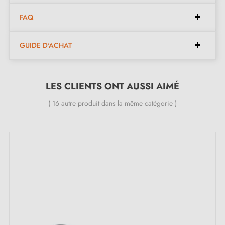
fluide.
FAQ
Caractéristiques :
GUIDE D'ACHAT
Paire de poignées avec rosace de 6 mm (ultra fine)
Matériau : laiton massif 100% Italien (garantie de la
LES CLIENTS ONT AUSSI AIMÉ
haute qualité et durabilité)
( 16 autre produit dans la même catégorie )
Poignée de porte lourde et pleine
Double ressort métallique pour la stabilité
Garantie constructeur de 24 mois
Convient aux portes de 44 mm d'épaisseur
Pour portes plus épaisses ou poignée de porte à
relevage, contactez-nous par e-mail
Inclus :