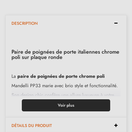
DESCRIPTION
Paire de poignées de porte italiennes chrome
poli sur plaque ronde
La
paire de poignées de porte chrome poli
Mandelli PP33 marie avec brio style et fonctionnalité.
Son design chic confère une allure luxueuse à votre
intérieur. Fabriquées en laiton pur, elle offre une
Voir plus
résistance et une durabilité exceptionnelles. Le ressort
de rappel intégré rend son utilisation particulièrement
DÉTAILS DU PRODUIT