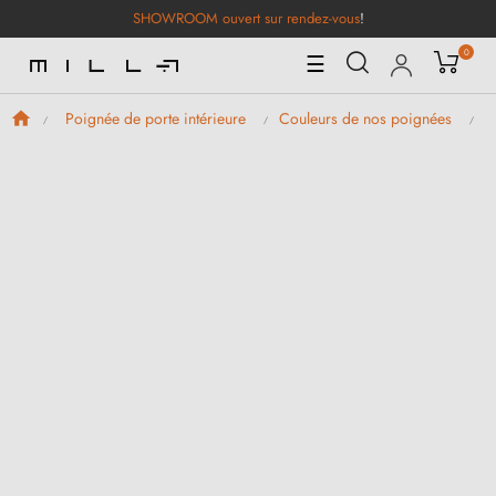
SHOWROOM ouvert sur rendez-vous
!
0
Basculer
☰
la
navigation
Poignée de porte intérieure
Couleurs de nos poignées
P