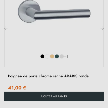
Adaptateurs de montage
Deux tiges carrées : 7x7 mm pour la France, 8x8 mm
pour la Belgique, la Suisse et l'UE
Vis M4 pour une fixation robuste
‹
›
Vis et clé Allen de 3 mm pour l'assemblage
Jeu de vis à bois (sur demande spéciale)
Instruction de montage en Français
+4
Poignée de porte chrome satiné ARABIS ronde
41,00 €
AJOUTER AU PANIER