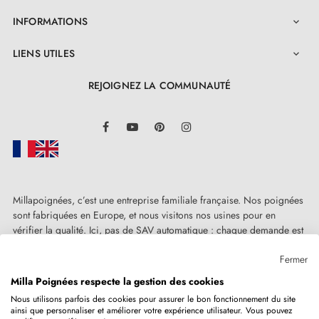
INFORMATIONS

LIENS UTILES

REJOIGNEZ LA COMMUNAUTÉ
LinkedIn
Facebook
YouTube
Pinterest
Instagram
Millapoignées, c’est une entreprise familiale française. Nos poignées
sont fabriquées en Europe, et nous visitons nos usines pour en
vérifier la qualité. Ici, pas de SAV automatique : chaque demande est
traitée humainement, au cas par cas.
Fermer
Milla Poignées respecte la gestion des cookies
Nous utilisons parfois des cookies pour assurer le bon fonctionnement du site
ainsi que personnaliser et améliorer votre expérience utilisateur. Vous pouvez
Copyright © 2026
MILLA POIGNEES
Tous droits réservés.