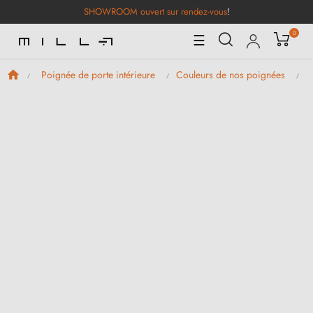
SHOWROOM ouvert sur rendez-vous
!
0
Basculer
☰
la
navigation
Poignée de porte intérieure
Couleurs de nos poignées
P