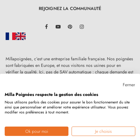
une utilisation fluide et aisée. Cerise sur le gâteau,
REJOIGNEZ LA COMMUNAUTÉ
cette
poignée de porte
sait allier longévité
LinkedIn
exceptionnelle et élégance intemporelle. Une touche
Facebook
YouTube
Pinterest
Instagram
de classe qui ne fléchit pas au fil du temps, laissant
son empreinte indélébile sur vos portes.
Millapoignées, c’est une entreprise familiale française. Nos poignées
Cette
poignée teinte chromé poli
est assortie d'une
sont fabriquées en Europe, et nous visitons nos usines pour en
garantie de deux ans, la preuve de sa qualité
vérifier la qualité. Ici, pas de SAV automatique : chaque demande est
traitée humainement, au cas par cas.
exceptionnelle. Lorsque vous faites l'acquisition de
Fermer
cette poignée, vous recevez également un kit complet
Milla Poignées respecte la gestion des cookies
comprenant tous les accessoires nécessaires pour son
Nous utilisons parfois des cookies pour assurer le bon fonctionnement du site
ainsi que personnaliser et améliorer votre expérience utilisateur. Vous pouvez
Copyright © 2026
MILLA POIGNEES
Tous droits réservés.
installation. Pour rendre ce processus encore plus
modifier vos préférences à tout moment.
simple et accessible, nous avons inclus un manuel
d'instructions que vous pouvez consulter dans l’onglet
Ok pour moi
Je choisis
Marchand approuvé par la Société des Avis Garantis,
cliquez ici pour
vérifier
.