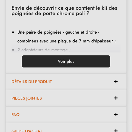
Envie de découvrir ce que contient le kit des
poignées de porte chrome poli ?
Une paire de poignées - gauche et droite -
combinées avec une plaque de 7 mm d'épaisseur ;
2 adaptateurs de montage ;
1 tige de 8mm et de 7mm de diamètre ;
Voir plus
2 vis traversantes M4 (pour fixer les adaptateurs à la
porte) ;
DÉTAILS DU PRODUIT
2 vis et une clé Allen de 3 mm (pour fixer les
poignées aux adaptateurs) ;
PIÈCES JOINTES
Jeu de vis à bois
(sur demande spéciale)
;
Instruction de montage en français ;
FAQ
Matière de construction : zamak (poignée pleine,
garantie de la
qualité et durabilité
) ;
GUIDE D'ACHAT