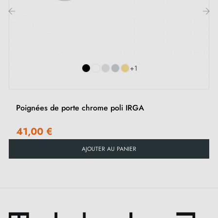
poli
, semblable à un miroir, capte et renvoie la
lumière avec une élégance hypnotique pour créer une
‹
›
atmosphère de luxe subtil dans chaque coin de votre
espace. Que vous l'installez dans une salle de bain,
+1
une cuisine ou sur une porte d'entrée, cette poignée a
le pouvoir de transformer instantanément l'ordinaire en
quelque chose d'extraordinaire.
Poignées de porte chrome poli IRGA
INULLA vous offre également la possibilité de
41,00 €
personnaliser à l'infini vos espaces. La gamme se
AJOUTER AU PANIER
décline en 4 couleurs captivantes pour correspondre
au mieux à votre décoration. Que vous cherchiez une
ambiance élégante, une touche de raffinement, ou une
audace sophistiquée, nous avons la teinte parfaite pour