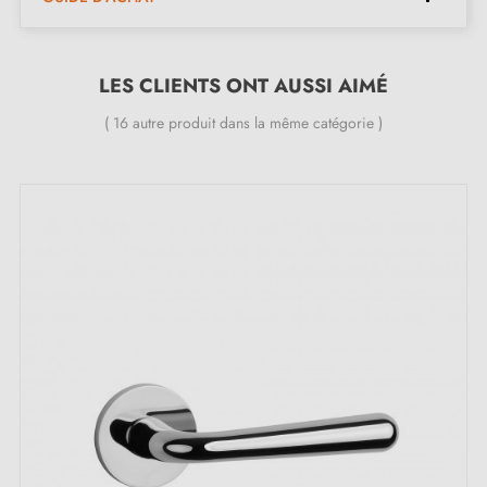
Le produit est neuf et le constructeur vous
garantit
24 mois
;
LES CLIENTS ONT AUSSI AIMÉ
Toutes nos poignées design sont équipées de double
ressort métallique autolissant (assure une
grande
( 16 autre produit dans la même catégorie )
stabilité
).
Les avantages de la poignée, couleur chrome
poli, INULLA qui font la différence pour vos
portes :
Laissez-vous envoûter par l'éclat envoûtant de cette
poignée chrome poli
INULLA. Cette teinte
métallique, à la fois audacieuse et brillante, trouve
l'équilibre parfait entre une sophistication intemporelle
et une touche résolument avant-gardiste. Le
chrome