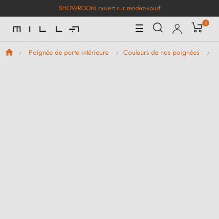
SHOWROOM ouvert sur rendez-vous
!
0
Basculer
☰
la
navigation
Poignée de porte intérieure
Couleurs de nos poignées
P