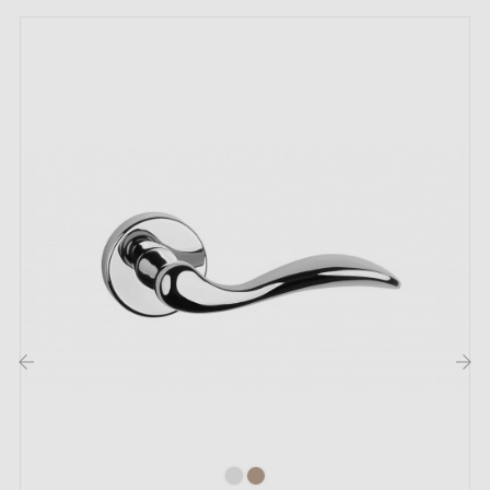
Double ressort métallique pour la stabilité
Garantie constructeur de 24 mois
Convient aux portes de 44 mm d'épaisseur
Pour portes plus épaisses ou poignée de porte à
relevage, contactez-nous par e-mail
Inclus :
Adaptateurs de montage
Deux tiges carrées : 7x7 mm pour la France, 8x8 mm
pour la Belgique, la Suisse et l'UE
Vis M4 pour une fixation robuste
‹
›
Vis et clé Allen de 3 mm pour l'assemblage
Jeu de vis à bois (sur demande spéciale)
Instruction de montage en Français