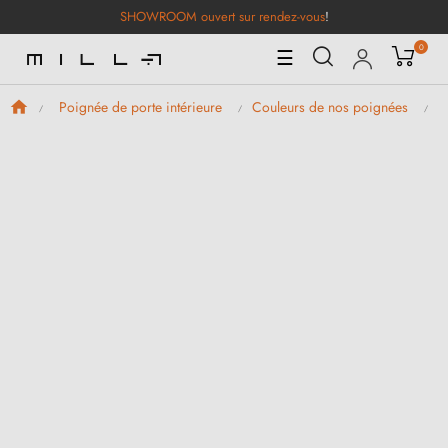
SHOWROOM ouvert sur rendez-vous
!
0
Basculer
☰
la
navigation
Poignée de porte intérieure
Couleurs de nos poignées
P