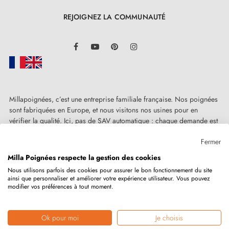
REJOIGNEZ LA COMMUNAUTÉ
LinkedIn
Facebook
YouTube
Pinterest
Instagram
Millapoignées, c’est une entreprise familiale française. Nos poignées
sont fabriquées en Europe, et nous visitons nos usines pour en
vérifier la qualité. Ici, pas de SAV automatique : chaque demande est
traitée humainement, au cas par cas.
Fermer
Milla Poignées respecte la gestion des cookies
Nous utilisons parfois des cookies pour assurer le bon fonctionnement du site
ainsi que personnaliser et améliorer votre expérience utilisateur. Vous pouvez
Copyright © 2026
MILLA POIGNEES
Tous droits réservés.
modifier vos préférences à tout moment.
Ok pour moi
Je choisis
Marchand approuvé par la Société des Avis Garantis,
cliquez ici pour