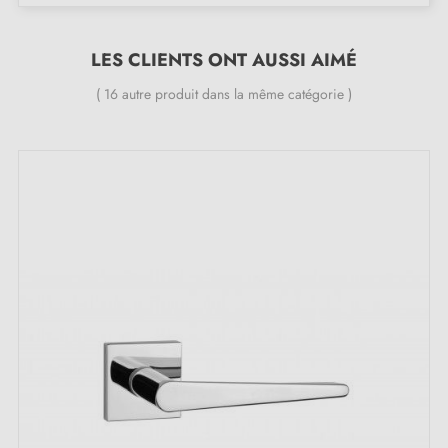
Le produit est neuf et le constructeur vous
garantit
24 mois
;
LES CLIENTS ONT AUSSI AIMÉ
Toutes nos poignées design sont équipées de double
ressort métallique autolissant (assure une
grande
( 16 autre produit dans la même catégorie )
stabilité
).