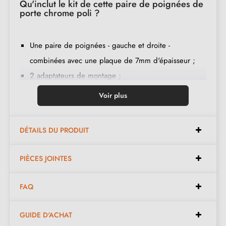
Qu'inclut le kit de cette paire de poignées de
porte chrome poli ?
Une paire de poignées - gauche et droite -
combinées avec une plaque de 7mm d'épaisseur ;
2 adaptateurs de montage ;
1 tige de 8mm et de 7mm de diamètre ;
Voir plus
2 vis traversantes M4 (pour fixer les adaptateurs à la
porte) ;
DÉTAILS DU PRODUIT
2 vis et une clé Allen de 3 mm (pour fixer les
poignées aux adaptateurs) ;
PIÈCES JOINTES
Jeu de vis à bois
(sur demande spéciale)
;
Instruction de montage en français ;
FAQ
Matière de construction : zamak (poignée pleine,
garantie de la
qualité et durabilité
) ;
GUIDE D'ACHAT