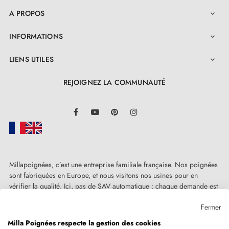
A PROPOS

INFORMATIONS

LIENS UTILES

REJOIGNEZ LA COMMUNAUTÉ
LinkedIn
Facebook
YouTube
Pinterest
Instagram
Millapoignées, c’est une entreprise familiale française. Nos poignées
sont fabriquées en Europe, et nous visitons nos usines pour en
vérifier la qualité. Ici, pas de SAV automatique : chaque demande est
traitée humainement, au cas par cas.
Fermer
Milla Poignées respecte la gestion des cookies