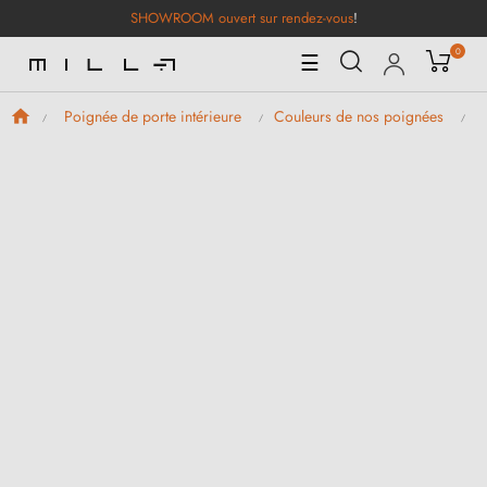
SHOWROOM ouvert sur rendez-vous
!
0
Basculer
☰
la
navigation
Poignée de porte intérieure
Couleurs de nos poignées
P