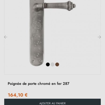
Adaptateurs de montage
Deux tiges carrées : 7x7 mm pour la France, 8x8 mm
pour la Belgique, la Suisse et l'UE
Vis M4 pour une fixation robuste
Vis et clé Allen de 3 mm pour l'assemblage
Jeu de vis à bois (sur demande spéciale)
‹
›
Instruction de montage en Français
Poignée de porte chromé en fer 287
164,10 €
AJOUTER AU PANIER