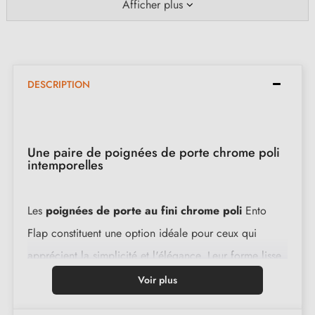
Afficher plus
DESCRIPTION
Une paire de poignées de porte chrome poli
intemporelles
Les
poignées de porte au fini chrome poli
Ento
Flap constituent une option idéale pour ceux qui
apprécient la simplicité et l'élégance. Leur forme lisse
permet une prise en main agréable, tout en restant
Voir plus
discrète. Conçues avec une matière première durable,