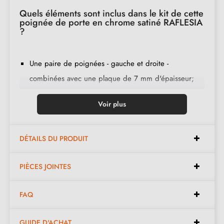
Quels éléments sont inclus dans le kit de cette
poignée de porte en chrome satiné RAFLESIA
?
Une paire de poignées - gauche et droite -
combinées avec une plaque de 7 mm d'épaisseur;
2 adaptateurs de montage;
Voir plus
1 tige de 8mm et de 7mm de diamètre
2 vis traversantes M4; (pour fixer les adaptateurs à la
porte);
DÉTAILS DU PRODUIT
2 vis et une clé Allen de 3 mm (pour fixer les
PIÈCES JOINTES
poignées aux adaptateurs);
Jeu de vis à bois
(sur demande spéciale)
;
FAQ
Instruction de montage en français;
Matière de construction : zamak (poignée pleine,
GUIDE D'ACHAT