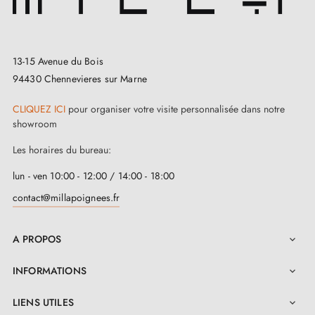
entre
six couleurs
pour personnaliser votre maison ou
votre bureau. Du plus vibrant au plus discret, chaque
13-15 Avenue du Bois
teinte apporte son propre charme. Choisissez celle qui
94430 Chennevieres sur Marne
correspond le mieux à votre ambiance intérieure.
Complétez votre choix avec les
rosaces assorties
qui
CLIQUEZ ICI
pour organiser votre visite personnalisée dans notre
showroom
sont disponibles sur cette même page, pour une
Les horaires du bureau:
parfaite harmonie. L'ensemble de nos options est à
votre disposition pour vous aider à créer une
lun - ven 10:00 - 12:00 / 14:00 - 18:00
atmosphère qui vous est unique.
contact@millapoignees.fr
Conçue pour résister, la poignée en chrome satiné est
A PROPOS

fabriquée à partir d'un
alliage de zinc, de cuivre et
INFORMATIONS

d'aluminium
. Cette matière première solide assure une
durabilité exceptionnelle. De plus, elle est équipée
LIENS UTILES
