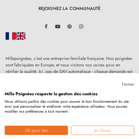
d'un ressort de rappel intégré, qui garantit une
REJOIGNEZ LA COMMUNAUTÉ
manipulation agréable et fiable. Ainsi, vous pouvez
LinkedIn
compter sur une
poignée résistante et durable, jour
Facebook
YouTube
Pinterest
Instagram
après jour
.
Dotée d'une garantie de deux ans, la
poignée de
porte en chrome satiné
RAFLESIA représente un
Millapoignées, c’est une entreprise familiale française. Nos poignées
sont fabriquées en Europe, et nous visitons nos usines pour en
investissement sûr. Son installation est simplifiée par le
vérifier la qualité. Ici, pas de SAV automatique : chaque demande est
manuel d'utilisation fourni dans la section "Pièces
traitée humainement, au cas par cas.
Fermer
jointes". De plus, l'entretien de cette poignée se fait en
Milla Poignées respecte la gestion des cookies
toute facilité, ce qui assure la conservation de son
Nous utilisons parfois des cookies pour assurer le bon fonctionnement du site
éclat au fil du temps. Offrez-vous une poignée de
ainsi que personnaliser et améliorer votre expérience utilisateur. Vous pouvez
Copyright © 2026
MILLA POIGNEES
Tous droits réservés.
modifier vos préférences à tout moment.
porte de haute qualité, sans faire de compromis sur
votre budget.
Ok pour moi
Je choisis
Marchand approuvé par la Société des Avis Garantis,
cliquez ici pour
vérifier
.