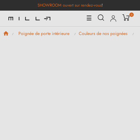
SHOWROOM ouvert sur rendez-vous
!
0
Basculer
☰
la
navigation
Poignée de porte intérieure
Couleurs de nos poignées
P