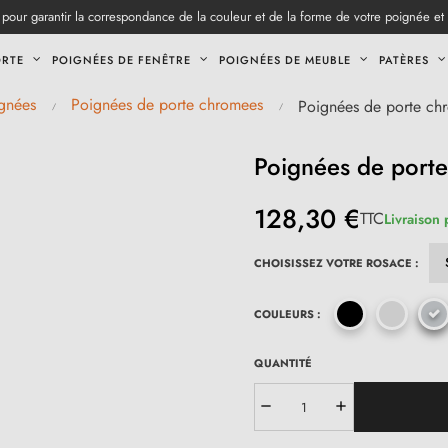
pour garantir la correspondance de la couleur et de la forme de votre poignée et
ORTE
POIGNÉES DE FENÊTRE
POIGNÉES DE MEUBLE
PATÈRES
gnées
Poignées de porte chromees
Poignées de porte chr
Poignées de porte
128,30 €
TTC
Livraison 
CHOISISSEZ VOTRE ROSACE :
COULEURS :
QUANTITÉ