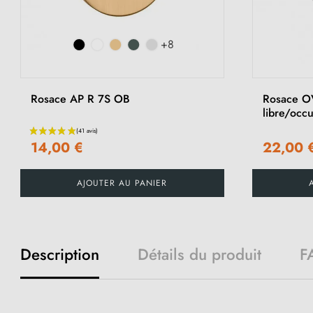
+8
Rosace AP R 7S OB
Rosace O
libre/occ
14,00 €
22,00 
AJOUTER AU PANIER
Description
Détails du produit
F