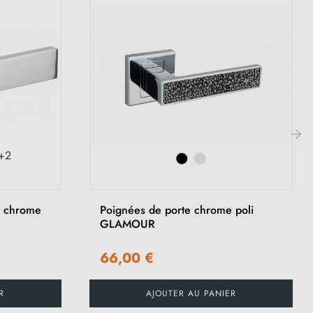
+2
›
r chrome
Poignées de porte chrome poli
GLAMOUR
66,00 €
R
AJOUTER AU PANIER