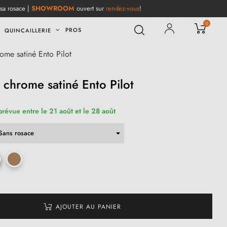
 sa rosace |
SHOWROOM
ouvert sur
rendez-vous
!
0
PROS
QUINCAILLERIE
ome satiné Ento Pilot
 chrome satiné Ento Pilot
prévue entre le 21 août et le 28 août
AJOUTER AU PANIER