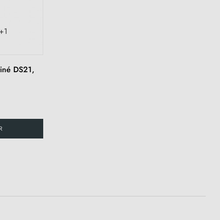
+1
tiné DS21,
R