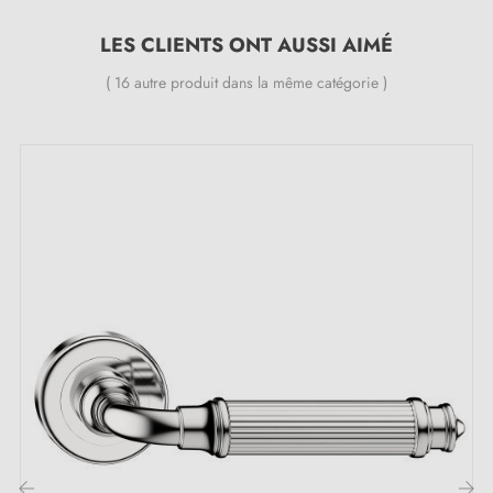
24 mois
;
Toutes nos poignées design sont équipées de double
LES CLIENTS ONT AUSSI AIMÉ
ressort métallique autolissant (assure une
grande
( 16 autre produit dans la même catégorie )
stabilité
).
Les points forts de cette poignée de porte
chrome satiné DIVO :
Laissez-vous charmer par la délicatesse de la lueur
argentée émanant de cette élégante
poignée chrome
satiné
DIVO ! Sa couleur
chrome satiné
apporte
une touche de raffinement à vos espaces et crée une
atmosphère sophistiquée qui incarne un équilibre
parfait entre luminosité et sobriété.
Découvrez la collection DIVO avec ses
3 couleurs