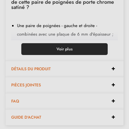
de cette paire de poignées de porte chrome
satiné ?
Une paire de poignées - gauche et droite -
combinées avec une plaque de 6 mm d'épaisseur ;
2 adaptateurs de montage ;
Voir plus
1 tige de 8mm et de 7mm de diamètre ;
2 vis traversantes M4 (pour fixer les adaptateurs à la
porte) ;
DÉTAILS DU PRODUIT
2 vis et une clé Allen de 3 mm (pour fixer les
PIÈCES JOINTES
poignées aux adaptateurs) ;
Jeu de vis à bois
(sur demande spéciale)
;
FAQ
Instruction de montage en français ;
Matière de construction : zamak ;
GUIDE D'ACHAT
Le produit est neuf et le constructeur vous
garantit