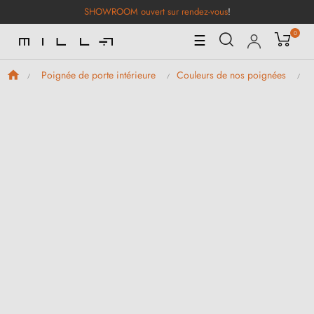
SHOWROOM ouvert sur rendez-vous
!
0
Basculer
☰
la
navigation
Poignée de porte intérieure
Couleurs de nos poignées
P