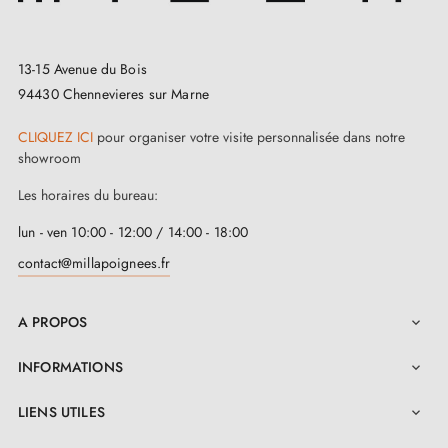
soigneusement fabriquée, chaque détail offre une
expérience qui allie esthétique et fonctionnalité à long
13-15 Avenue du Bois
terme.
94430 Chennevieres sur Marne
Chez
Milla Poignées
, cette
paire de poignées de
CLIQUEZ ICI
pour organiser votre visite personnalisée dans notre
porte couleur chrome poli
est accompagnée d'une
showroom
garantie de 24 mois et des accessoires de montage
Les horaires du bureau:
inclus. Conçues pour des portes jusqu'à 44 mm
lun - ven 10:00 - 12:00 / 14:00 - 18:00
d'épaisseur, nous personnaliserons le kit si vos portes
contact@millapoignees.fr
sont plus épaisses. Faites-nous part de vos besoins
dans les notes de commande pour une adaptation
A PROPOS

parfaite.
INFORMATIONS

LIENS UTILES
