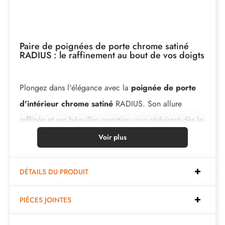
Paire de poignées de porte chrome satiné
RADIUS : le raffinement au bout de vos doigts
Plongez dans l'élégance avec la
poignée de porte
d'intérieur chrome satiné
RADIUS. Son allure
raffinée et ses béquilles assorties vous séduiront dès le
premier regard.
Voir plus
Cette superbe poignée est fabriquée avec soin à partir
DÉTAILS DU PRODUIT
d’une matière première haut de gamme, ce qui garantit
sa longévité. Le set complet comprend 2 béquilles et
PIÈCES JOINTES
tous les accessoires nécessaires pour une installation