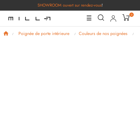
SHOWROOM ouvert sur rendez-vous
!
0
Basculer
☰
la
navigation
Poignée de porte intérieure
Couleurs de nos poignées
P