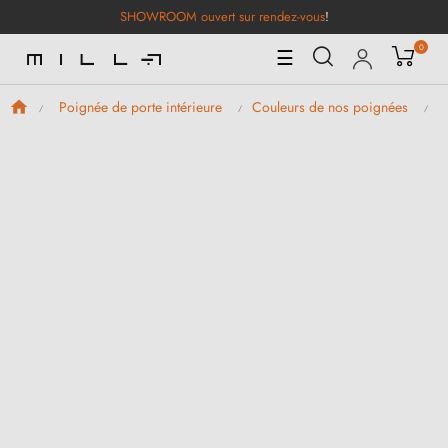
SHOWROOM ouvert sur rendez-vous
!
0
Basculer
☰
la
navigation
Poignée de porte intérieure
Couleurs de nos poignées
P