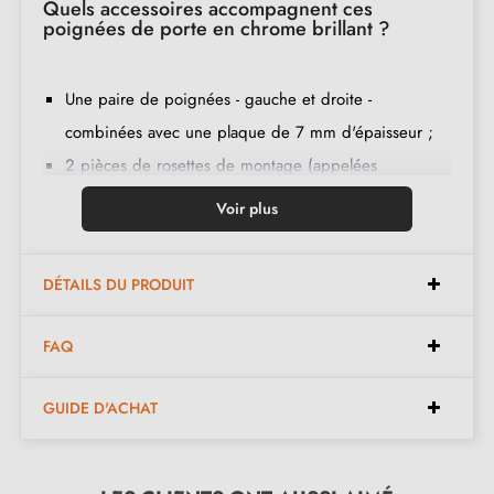
Quels accessoires accompagnent ces
poignées de porte en chrome brillant ?
Une paire de poignées - gauche et droite -
combinées avec une plaque de 7 mm d'épaisseur ;
2 pièces de rosettes de montage (appelées
adaptateurs de montage) ;
Voir plus
Goupille de poignée avec une section de 8x8 mm
(en deux parties) ;
DÉTAILS DU PRODUIT
2 vis traversantes M4 ;
Un jeu de vis allen avec clés ;
FAQ
Instructions de montage en français ;
Matière de construction : zamak (poignée pleine,
GUIDE D'ACHAT
garantie de la
qualité et durabilité
) ;
Les poignées sont dédiées aux vantaux de porte