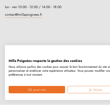
lun - ven 10:00 - 12:00 / 14:00 - 18:00
contact@millapoignees.fr
Milla Poignées respecte la gestion des cookies
Nous utilisons parfois des cookies pour assurer le bon fonctionnement du site a
Millapoignées, c’est une entreprise familiale française. Nos poignées so
personnaliser et améliorer votre expérience utilisateur. Vous pouvez modifier vos
préférences à tout moment.
humainement, au cas par cas.
Ok pour moi
Je choisis
Copyright © 2026
MILLA POIGNEES
Tous droits réservés.