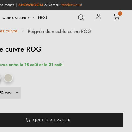
 sa rosace |
SHOWROOM
ouvert sur
rendez-vous
!
0
PROS
QUINCAILLERIE
es cuivre
Poignée de meuble cuivre ROG
e cuivre ROG
évue entre le 18 août et le 21 août
AJOUTER AU PANIER