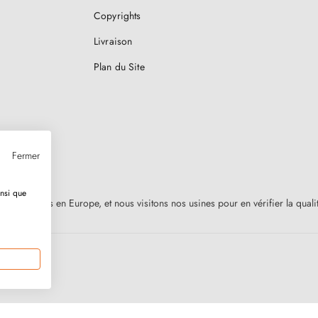
Copyrights
Livraison
Plan du Site
Fermer
insi que
nt fabriquées en Europe, et nous visitons nos usines pour en vérifier la qual
Marchand approuvé par la Société des Avis Garantis,
cliquez ici pour vérifier
.