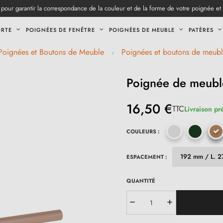
pour garantir la correspondance de la couleur et de la forme de votre poignée et
ORTE
POIGNÉES DE FENÊTRE
POIGNÉES DE MEUBLE
PATÈRES
Poignées et Boutons de Meuble
Poignées et boutons de meubl
Poignée de meubl
16,50 €
TTC
Livraison pr
COULEURS :
ESPACEMENT :
QUANTITÉ