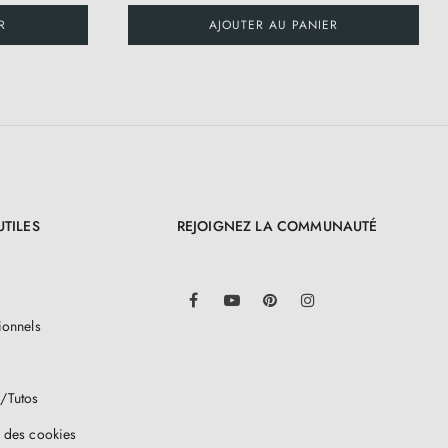
R
AJOUTER AU PANIER
UTILES
REJOIGNEZ LA COMMUNAUTÉ
LinkedIn
Facebook
YouTube
Pinterest
Instagram
ionnels
/Tutos
 des cookies