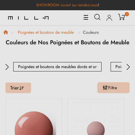
SHOWROOM ouvert sur rendez-vous
!
0
Basculer
☰
la
navigation
Couleurs
Poignées et boutons de meuble
Couleurs de Nos Poignées et Boutons de Meuble
Poignées et boutons de meubles dorés et or
Poignées e
Trier
Filtre