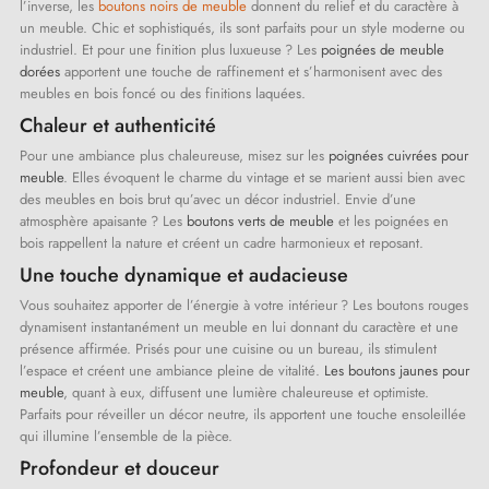
l’inverse, les
boutons noirs de meuble
donnent du relief et du caractère à
un meuble. Chic et sophistiqués, ils sont parfaits pour un style moderne ou
industriel. Et pour une finition plus luxueuse ? Les
poignées de meuble
dorées
apportent une touche de raffinement et s’harmonisent avec des
meubles en bois foncé ou des finitions laquées.
Chaleur et authenticité
Pour une ambiance plus chaleureuse, misez sur les
poignées cuivrées pour
meuble
. Elles évoquent le charme du vintage et se marient aussi bien avec
des meubles en bois brut qu’avec un décor industriel. Envie d’une
atmosphère apaisante ? Les
boutons verts de meuble
et les poignées en
bois rappellent la nature et créent un cadre harmonieux et reposant.
Une touche dynamique et audacieuse
Vous souhaitez apporter de l’énergie à votre intérieur ? Les boutons rouges
dynamisent instantanément un meuble en lui donnant du caractère et une
présence affirmée. Prisés pour une cuisine ou un bureau, ils stimulent
l’espace et créent une ambiance pleine de vitalité.
Les boutons jaunes pour
meuble
, quant à eux, diffusent une lumière chaleureuse et optimiste.
Parfaits pour réveiller un décor neutre, ils apportent une touche ensoleillée
qui illumine l’ensemble de la pièce.
Profondeur et douceur