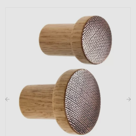
Bouton de meuble
Vis de montage
Description :
Ce bouton de couleur
cuivre brossé
apporte une
touche élégante et chaleureuse qui s'adapte facilement
à tous types de meubles, comme armoires, tiroirs ou
placards.
Retrouvez notre collection de
boutons et poignées de
meubles cuivre
sur notre boutique Milla poignées
‹
›