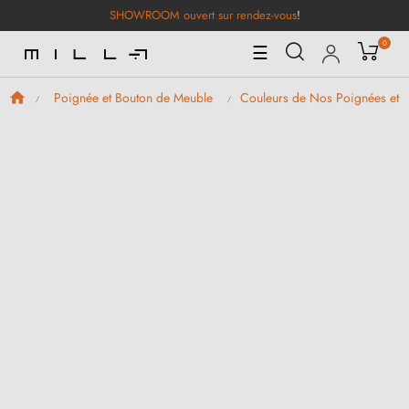
SHOWROOM ouvert sur rendez-vous
!
0
Basculer
☰
la
navigation
Poignée et Bouton de Meuble
Couleurs de Nos Poignées et 