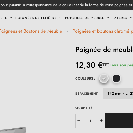
pour garantir la correspondance de la couleur et de la forme de votre poignée et
ORTE
POIGNÉES DE FENÊTRE
POIGNÉES DE MEUBLE
PATÈRES
Poignées et Boutons de Meuble
Poignées et boutons chromé 
Poignée de meubl
12,30 €
TTC
Livraison pr
COULEURS :
ESPACEMENT :
QUANTITÉ