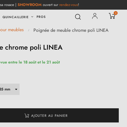
 sa rosace |
SHOWROOM
ouvert sur
rendez-vous
!
0
PROS
QUINCAILLERIE
pour meubles
Poignée de meuble chrome poli LINEA
e chrome poli LINEA
évue entre le 18 août et le 21 août
AJOUTER AU PANIER