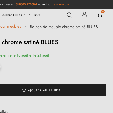
 sa rosace |
SHOWROOM
ouvert sur
rendez-vous
!
0
PROS
QUINCAILLERIE
pour meubles
Bouton de meuble chrome satiné BLUES
 chrome satiné BLUES
e entre le 18 août et le 21 août
AJOUTER AU PANIER
elles