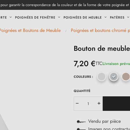
pour garantir la correspondance de la couleur et de la forme de votre poignée et
ORTE
POIGNÉES DE FENÊTRE
POIGNÉES DE MEUBLE
PATÈRES
Poignées et Boutons de Meuble
Poignées et boutons chromé 
Bouton de meuble
7,20 €
TTC
Livraison prévu
COULEURS :
QUANTITÉ
Vendu par pièce
Images non contractu