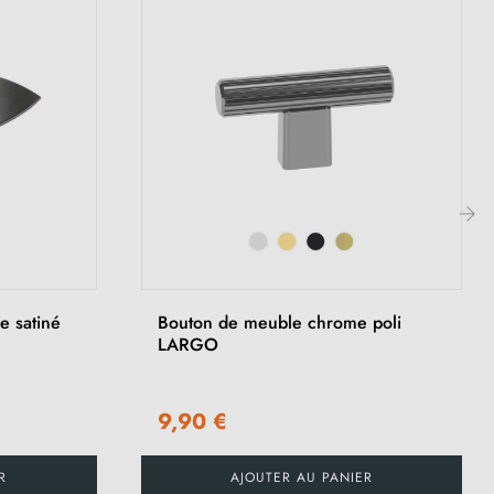
›
 satiné
Bouton de meuble chrome poli
LARGO
9,90 €
R
AJOUTER AU PANIER