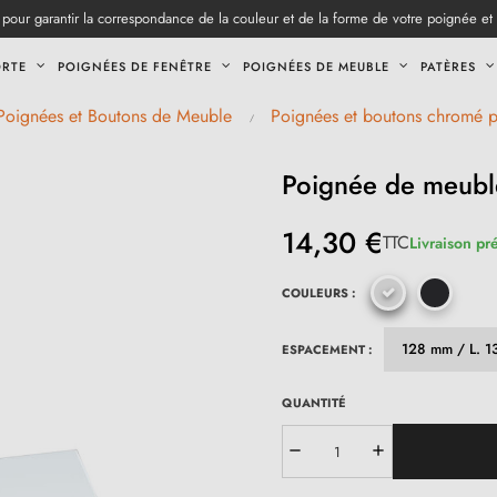
pour garantir la correspondance de la couleur et de la forme de votre poignée et
ORTE
POIGNÉES DE FENÊTRE
POIGNÉES DE MEUBLE
PATÈRES
Poignées et Boutons de Meuble
Poignées et boutons chromé 
Poignée de meubl
14,30 €
TTC
Livraison pr
COULEURS :
ESPACEMENT :
QUANTITÉ