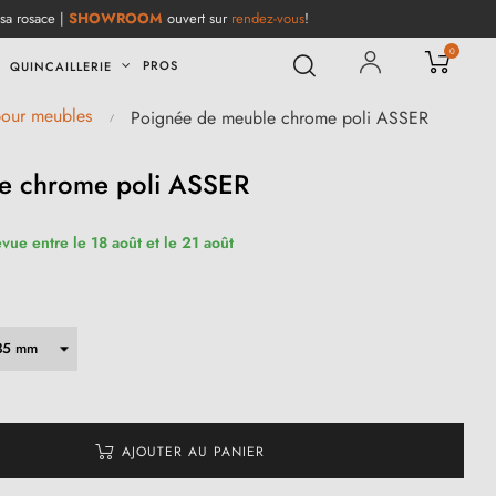
 sa rosace |
SHOWROOM
ouvert sur
rendez-vous
!
0
PROS
QUINCAILLERIE
pour meubles
Poignée de meuble chrome poli ASSER
e chrome poli ASSER
évue entre le 18 août et le 21 août
AJOUTER AU PANIER