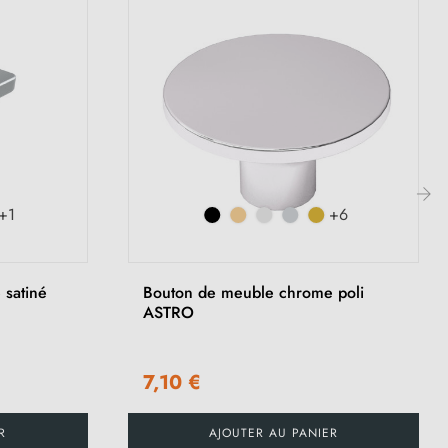
+1
+6
›
satiné
Bouton de meuble chrome poli
ASTRO
7,10 €
R
AJOUTER AU PANIER