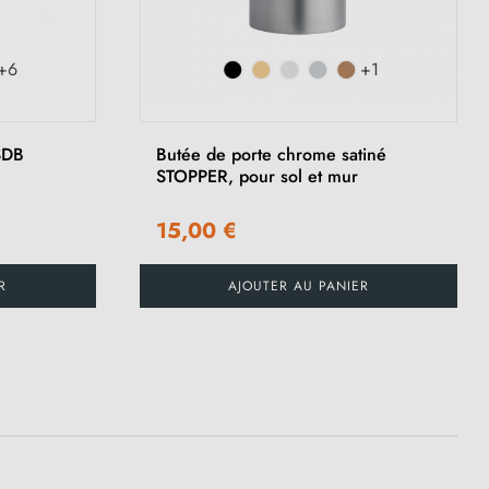
+6
+1
SDB
Butée de porte chrome satiné
STOPPER, pour sol et mur
15,00 €
R
AJOUTER AU PANIER