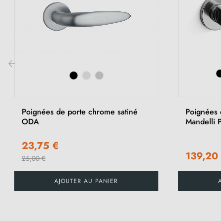
‹
Poignées de porte chrome satiné
Poignées 
ODA
Mandelli 
23,75 €
139,20
25,00 €
AJOUTER AU PANIER