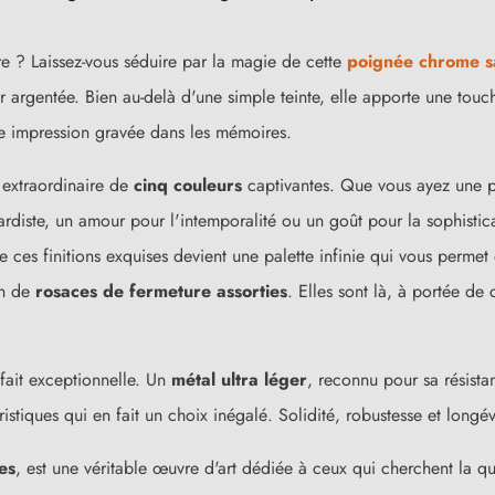
e ? Laissez-vous séduire par la magie de cette
poignée chrome s
 argentée. Bien au-delà d'une simple teinte, elle apporte une touc
e impression gravée dans les mémoires.
extraordinaire de
cinq couleurs
captivantes. Que vous ayez une pr
diste, un amour pour l'intemporalité ou un goût pour la sophisticat
s finitions exquises devient une palette infinie qui vous permet d'
on de
rosaces de fermeture assorties
. Elles sont là, à portée de
(9 avis)
 fait exceptionnelle. Un
métal ultra léger
, reconnu pour sa résista
istiques qui en fait un choix inégalé. Solidité, robustesse et longé
es
, est une véritable œuvre d'art dédiée à ceux qui cherchent la 