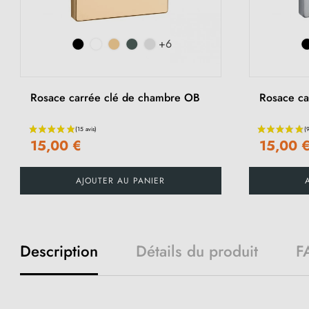
+6
Rosace carrée clé de chambre OB
Rosace car
15,00 €
15,00 
AJOUTER AU PANIER
Description
Détails du produit
F