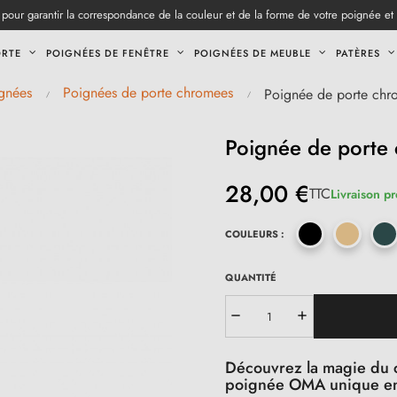
pour garantir la correspondance de la couleur et de la forme de votre poignée et
ORTE
POIGNÉES DE FENÊTRE
POIGNÉES DE MEUBLE
PATÈRES
gnées
Poignées de porte chromees
Poignée de porte ch
Poignée de porte
28,00 €
TTC
Livraison pr
COULEURS :
QUANTITÉ
Découvrez la magie du c
poignée OMA unique en