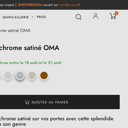
 sa rosace |
SHOWROOM
ouvert sur
rendez-vous
!
0
PROS
QUINCAILLERIE
rome satiné OMA
 chrome satiné OMA
évue entre le 18 août et le 21 août
AJOUTER AU PANIER
hrome satiné sur vos portes avec cette splendide
 son genre