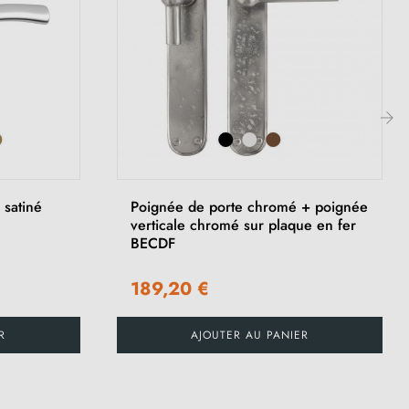
›
 satiné
Poignée de porte chromé + poignée
verticale chromé sur plaque en fer
BECDF
189,20 €
R
AJOUTER AU PANIER