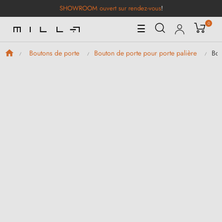
SHOWROOM ouvert sur rendez-vous
!
0
Basculer
☰
la
navigation
Bou
Boutons de porte
Bouton de porte pour porte palière