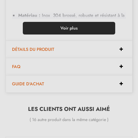
Matériau :
Inox 304 brossé, robuste et résistant à la
corrosion.
Voir plus
Bouton palière déporté :
D.51 sur rosace ronde,
facilite la manipulation
DÉTAILS DU PRODUIT
Poignée :
tubulaire
recourbée anti-accrochage
sur
rosace ronde
FAQ
Fixation :
Carré bouchon de 7 mm et visserie fournie
pour portes de 40 mm d’épaisseur.
GUIDE D'ACHAT
Installation :
Pas de carré côté palière, sous-
construction à visser.
LES CLIENTS ONT AUSSI AIMÉ
Performances et certifications :
( 16 autre produit dans la même catégorie )
Résistance :
Idéal pour les
portes palières
.