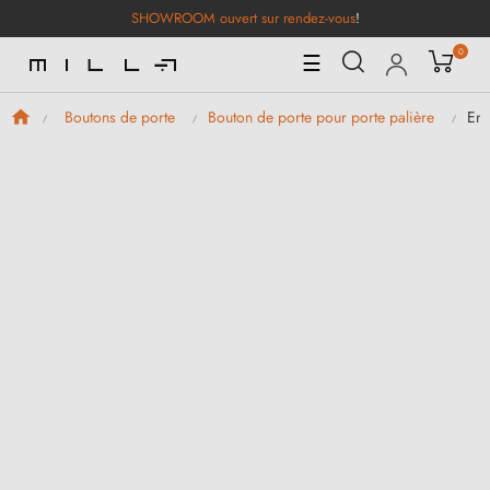
SHOWROOM ouvert sur rendez-vous
!
0
Basculer
☰
la
navigation
Ens
Boutons de porte
Bouton de porte pour porte palière