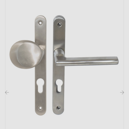
Matériaux :
Inox 304, finition brossée anti-corrosion.
Applications :
Convient aux environnements professionnels.
‹
›