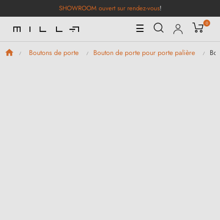
SHOWROOM ouvert sur rendez-vous
!
0
Basculer
☰
la
navigation
Bou
Boutons de porte
Bouton de porte pour porte palière