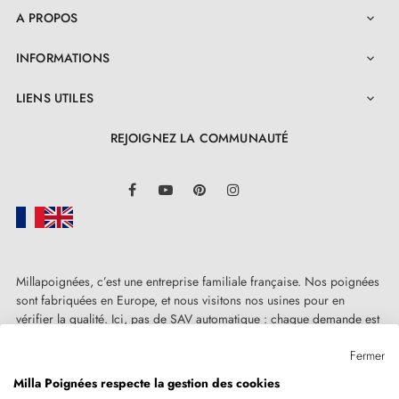
A PROPOS

INFORMATIONS

LIENS UTILES

REJOIGNEZ LA COMMUNAUTÉ
LinkedIn
Facebook
YouTube
Pinterest
Instagram
Millapoignées, c’est une entreprise familiale française. Nos poignées
sont fabriquées en Europe, et nous visitons nos usines pour en
vérifier la qualité. Ici, pas de SAV automatique : chaque demande est
traitée humainement, au cas par cas.
Fermer
Milla Poignées respecte la gestion des cookies