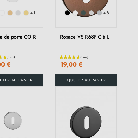
+1
+5
(6 avis)
e de porte CO R
Rosace VS R68F Clé L
00 €
19,00 €
UTER AU PANIER
AJOUTER AU PANIER