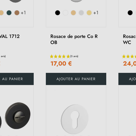
+1
+1
(12 avis)
VAL 1712
Rosace de porte Co R
Rosac
OB
WC
€
17,00 €
24,
R AU PANIER
AJOUTER AU PANIER
AJO