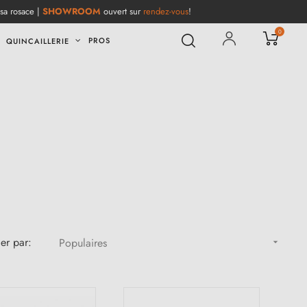
 sa rosace |
SHOWROOM
ouvert sur
rendez-vous
!
0
PROS
QUINCAILLERIE
ier par:
Populaires
