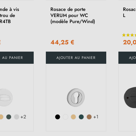
nde à vis
Rosace de porte
Rosac
trou de
VERUM pour WC
L
 R4TB
(modèle Pure/Wind)
€
44,25 €
20,
R AU PANIER
AJOUTER AU PANIER
AJO
+2
+1