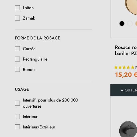
Laiton
Acier inoxydable
Zamak
Patinée
Bronze
FORME DE LA ROSACE
Rouille
Rosace ro
Carrée
barillet PZ
Fer Vieilli
Rectangulaire
Bronze blanc
Ronde
15,20 
Bronze brut
USAGE
AJOUTE
Métal brut
Intensif, pour plus de 200 000
Bronze blanc satiné
ouvertures
Bronze brut poli
Intérieur
Or Poli
Intérieur/Extérieur