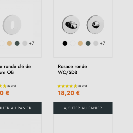
+7
+7
e ronde clé de
Rosace ronde
bre OB
WC/SDB
0 €
18,20 €
UTER AU PANIER
AJOUTER AU PANIER