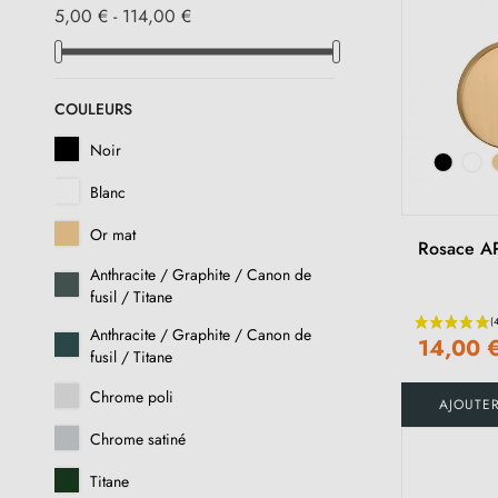
5,00 € - 114,00 €
COULEURS
Noir
Blanc
Or mat
Rosace A
Anthracite / Graphite / Canon de
fusil / Titane
Anthracite / Graphite / Canon de
14,00 
fusil / Titane
Chrome poli
AJOUTE
Chrome satiné
Titane