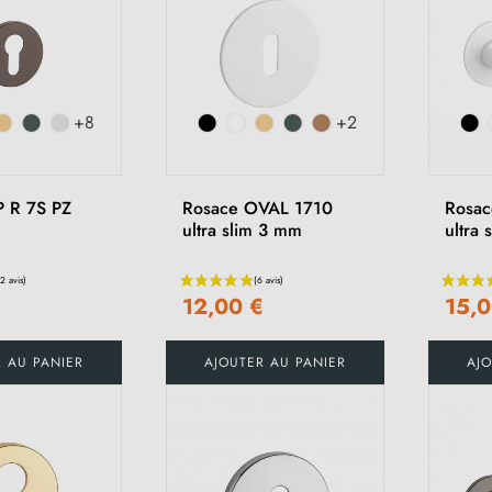
+8
+2
P R 7S PZ
Rosace OVAL 1710
Rosac
ultra slim 3 mm
ultra
€
12,00 €
15,0
(41 avis)
R AU PANIER
AJOUTER AU PANIER
AJO