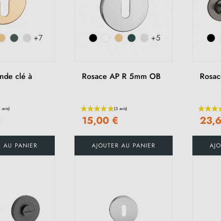
+7
+5
nde clé à
Rosace AP R 5mm OB
Rosa
€
15,00 €
23,
R AU PANIER
AJOUTER AU PANIER
AJO