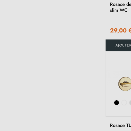
Rosace de
slim WC
29,00 
AJOUTE
Rosace T