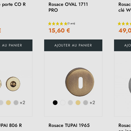
 porte CO R
Rosace OVAL 1711
Rosac
PRO
clé W
€
15,60 €
49,
(1 avis)
R AU PANIER
AJOUTER AU PANIER
AJO
+2
+2
UPAI 806 R
Rosace TUPAI 1965
Rosac