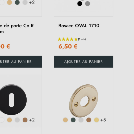
+2
e de porte Co R
Rosace OVAL 1710
im
00 €
6,50 €
UTER AU PANIER
AJOUTER AU PANIER
(3 avis)
+2
+5