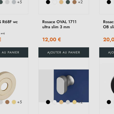
+5
+2
S R68F wc
Rosace OVAL 1711
Rosac
ultra slim 3 mm
OB sl
€
12,00 €
20,
R AU PANIER
AJOUTER AU PANIER
AJO
(8 avis)
+5
+2