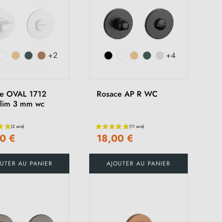
+2
+4
e OVAL 1712
Rosace AP R WC
 slim 3 mm wc
0 €
18,00 €
(39 avis)
UTER AU PANIER
AJOUTER AU PANIER