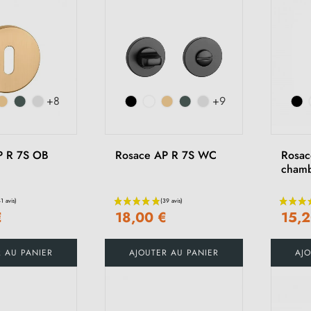
+8
+9
P R 7S OB
Rosace AP R 7S WC
Rosac
cham
€
18,00 €
15,2
R AU PANIER
AJOUTER AU PANIER
AJO