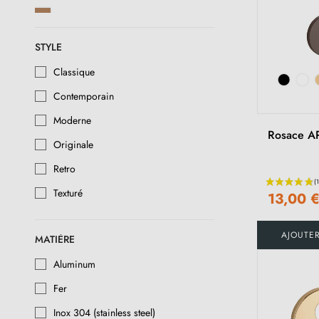
Cuivre
Or poli
STYLE
Chrome laqué
Classique
Contemporain
Chrome brossé
Moderne
Or antique
Rosace A
Originale
Or satiné
Retro
Nickel satiné
Texturé
13,00 
Nickel brossé
Nickel laqué
AJOUTE
MATIÈRE
Argent antique
Aluminum
Patine antique mat
Fer
Inox 304 (stainless steel)
Laiton antique