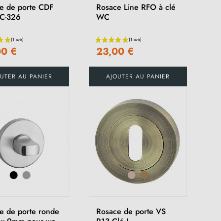
e de porte CDF
Rosace Line RFO à clé
C-326
WC
00 €
23,00 €
(5 avis)
UTER AU PANIER
AJOUTER AU PANIER
e de porte ronde
Rosace de porte VS