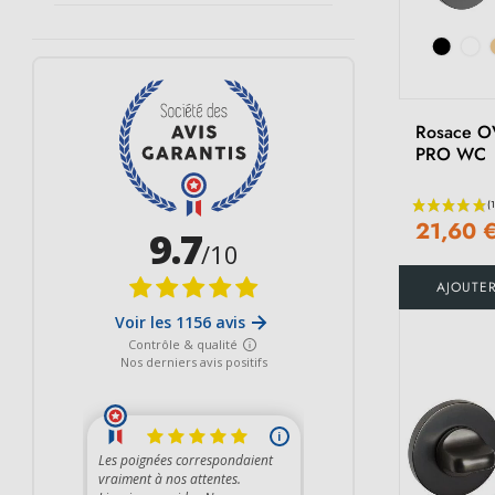
Noir mat
Chrome
Multicouleur
Laiton Poli Verni
Rosace O
PRO WC
Anthracite
Perle argentée
21,60 
Ivoire
AJOUTE
Chocolat
Marron clair
Graphite
Marron
Brun foncé mat