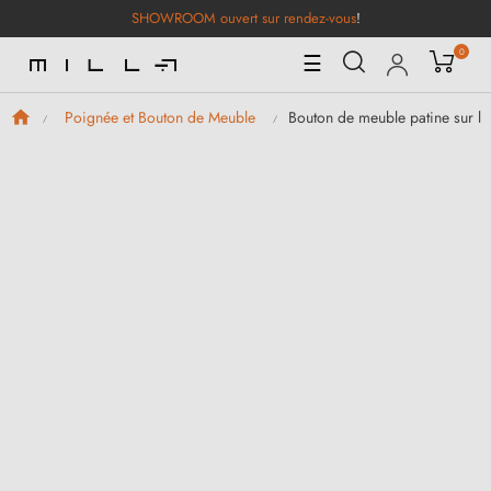
SHOWROOM ouvert sur rendez-vous
!
0
Basculer
☰
la
navigation
Bouton de meuble patine sur la
Poignée et Bouton de Meuble