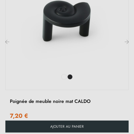
élégante. Idéal pour sublimer les meubles de style
vintage, il s'intègre parfaitement dans divers intérieurs,
que ce soit le salon, les chambres, la cuisine ou la
salle de bain.
Retrouvez notre collection de
boutons et poignées de
‹
›
meubles
sur notre boutique Milla poignées.
Poignée de meuble noire mat CALDO
7,20 €
AJOUTER AU PANIER