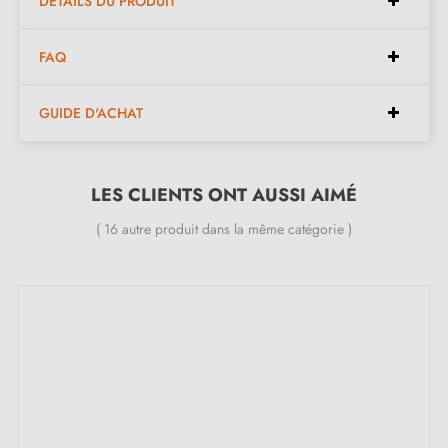
DÉTAILS DU PRODUIT
Dimensions :
FAQ
Diamètre :
30 mm
GUIDE D'ACHAT
Hauteur :
22 mm
Inclus dans le kit :
LES CLIENTS ONT AUSSI AIMÉ
( 16 autre produit dans la même catégorie )
Bouton de meuble
Vis de montage
Description :
Avec sa couleur
patine sur laiton
et sa forme ronde
classique, ce bouton apporte une touche rétro et