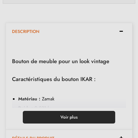
DESCRIPTION
Bouton de meuble pour un look vintage
Caractéristiques du bouton IKAR :
Matériau :
Zamak
Poids :
0,031 kg
Couleur :
Patine sur laiton
Voir plus
Entretien :
Nettoyer avec un chiffon doux