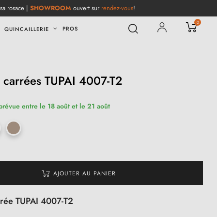
 sa rosace |
SHOWROOM
ouvert sur
rendez-vous
!
0
PROS
QUINCAILLERIE
e carrées TUPAI 4007-T2
prévue entre le 18 août et le 21 août
AJOUTER AU PANIER
rrée TUPAI 4007-T2