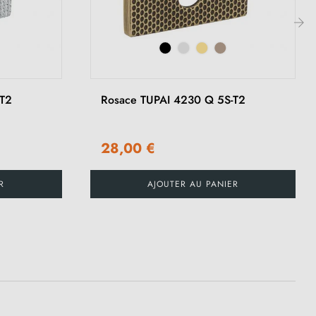
›
-T2
Rosace TUPAI 4230 Q 5S-T2
28,00 €
R
AJOUTER AU PANIER