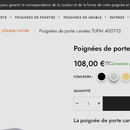
pour garantir la correspondance de la couleur et de la forme de votre poignée et
ORTE
POIGNÉES DE FENÊTRE
POIGNÉES DE MEUBLE
PATÈRES
r plaque carrée
Poignées de porte carrées TUPAI 4007-T2
Poignées de port
108,00 €
TTC
Livraison 
COULEURS :
QUANTITÉ
La poignée de porte ca