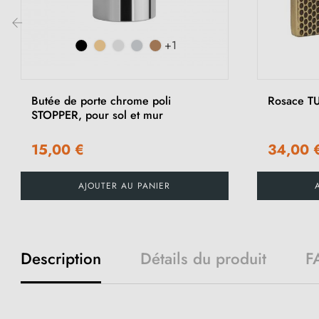
+1
‹
Butée de porte chrome poli
Rosace T
STOPPER, pour sol et mur
15,00 €
34,00 
AJOUTER AU PANIER
Description
Détails du produit
F