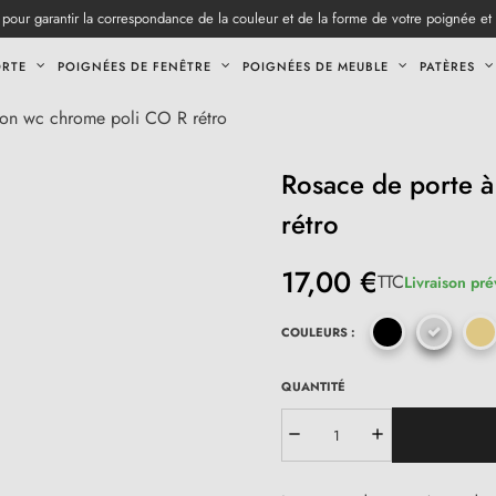
pour garantir la correspondance de la couleur et de la forme de votre poignée et
ORTE
POIGNÉES DE FENÊTRE
POIGNÉES DE MEUBLE
PATÈRES
on wc chrome poli CO R rétro
Rosace de porte 
rétro
17,00 €
TTC
Livraison pré
COULEURS :
QUANTITÉ