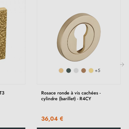
+5
›
T3
Rosace ronde à vis cachées -
cylindre (barillet) - R4CY
36,04 €