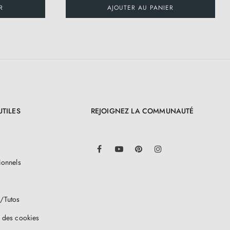
R
AJOUTER AU PANIER
UTILES
REJOIGNEZ LA COMMUNAUTÉ
LinkedIn
Facebook
YouTube
Pinterest
Instagram
ionnels
/Tutos
 des cookies