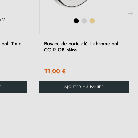
+2
›
 poli Time
Rosace de porte clé L chrome poli
CO R OB rétro
11,00 €
R
AJOUTER AU PANIER