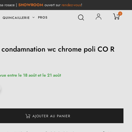
 sa rosace |
SHOWROOM
ouvert sur
rendez-vous
!
0
PROS
QUINCAILLERIE
à condamnation wc chrome poli CO R
vue entre le 18 août et le 21 août
AJOUTER AU PANIER