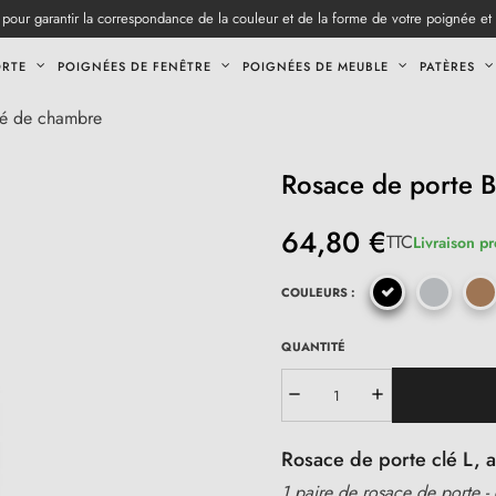
pour garantir la correspondance de la couleur et de la forme de votre poignée et
ORTE
POIGNÉES DE FENÊTRE
POIGNÉES DE MEUBLE
PATÈRES
é de chambre
Rosace de porte
64,80 €
TTC
Livraison p
COULEURS :
QUANTITÉ
Rosace de porte clé L, 
1 paire de rosace de porte -