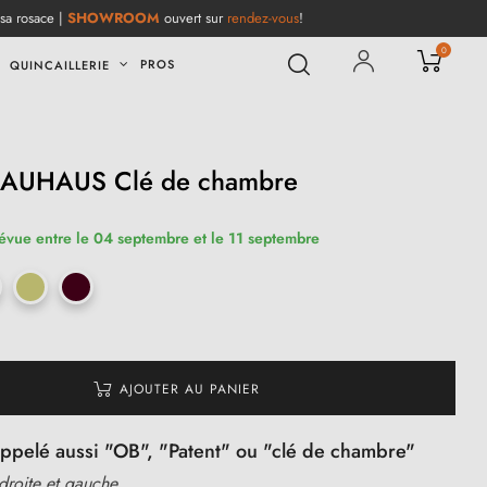
 sa rosace |
SHOWROOM
ouvert sur
rendez-vous
!
0
PROS
QUINCAILLERIE
 BAUHAUS Clé de chambre
révue entre le 04 septembre et le 11 septembre
AJOUTER AU PANIER
appelé aussi "OB", "Patent" ou "clé de chambre"
 droite et gauche