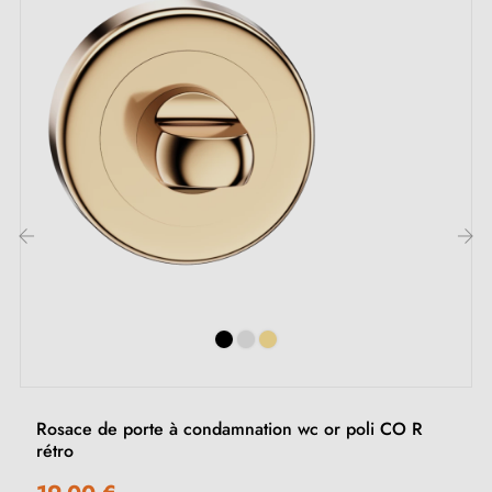
La poignée d'intérieur sur une plaque (carrée, ronde,
ovale, rectangulaire, cachée) est une solution
intemporelle et universelle. Pour cette poignée, les
rosaces disponibles sont à clé I, clé L ou
condamnation. Nous évoquons les différents types de
rosaces dans cet
article
.
2. Les types de rosaces de porte et la
‹
›
différence entre la clé "i", clé "L" et
condamnation
Chaque rosace dispose de son propre
système de
fermeture.
Il est important de bien vérifier la serrure
Rosace de porte à condamnation wc or poli CO R
de votre porte intérieure pour choisir la rosace
rétro
adaptée à vos besoins.