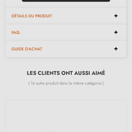
✓ Jeu de vis à bois
(sur demande spéciale)
;
✓ Instruction de montage en français;
DÉTAILS DU PRODUIT
✓ Matière de construction : Zamak massif (garantie
de la haute
qualité et durabilité
);
FAQ
✓ Le produit est neuf et le constructeur
vous
garantit 24 mois
.
GUIDE D'ACHAT
Nos rosaces
sont dédiées aux portes d'une épaisseur
LES CLIENTS ONT AUSSI AIMÉ
maximale de 44 mm. Pour des portes plus épaisses,
( 16 autre produit dans la même catégorie )
nous vous prierons de nous envoyer des informations
précises dans les notes de commande pour nous
permettre d’adapter le kit de montage à vos besoins.
Sachez que toutes nos rosaces peuvent être installées
sur n'importe quel type de porte en bois.