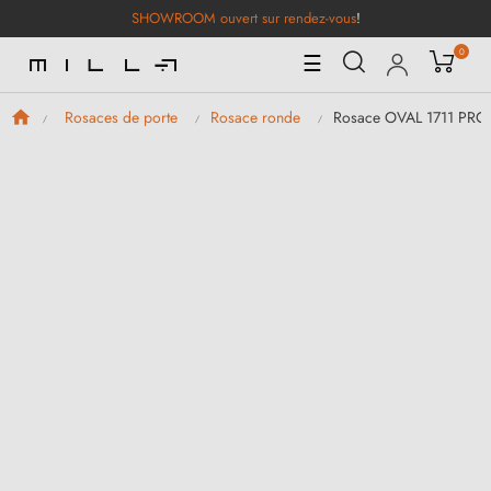
SHOWROOM ouvert sur rendez-vous
!
0
Basculer
☰
la
navigation
Rosace OVAL 1711 PRO
Rosaces de porte
Rosace ronde