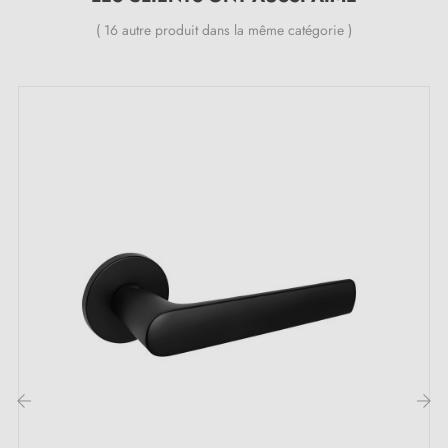
précises dans les notes de commande pour nous
( 16 autre produit dans la même catégorie )
permettre d’adapter le kit de montage à vos besoins.
Sachez que toutes nos rosaces peuvent être installées
sur n'importe quel type de porte en bois.
La poignée d'intérieur sur une plaque (carrée, ronde,
ovale, rectangulaire, cachée) est une solution
intemporelle et universelle. Pour cette poignée, les
rosaces disponibles sont à clé I, clé L ou
condamnation. Nous évoquons les différents types de
rosaces dans cet
article
.
2. Les types de rosaces de porte et la
différence entre la clé "i", clé "L" et
condamnation
‹
›