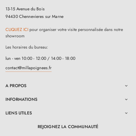
13-15 Avenue du Bois
94430 Chennevieres sur Marne
CLIQUEZ ICI
pour organiser votre visite personnalisée dans notre
showroom
3. Les types de serrures de porte et la
Les horaires du bureau:
différence entre serrures de chambre,
serrures à barillet et serrures à condamnation
lun - ven 10:00 - 12:00 / 14:00 - 18:00
contact@millapoignees.fr
A PROPOS

INFORMATIONS

LIENS UTILES

REJOIGNEZ LA COMMUNAUTÉ