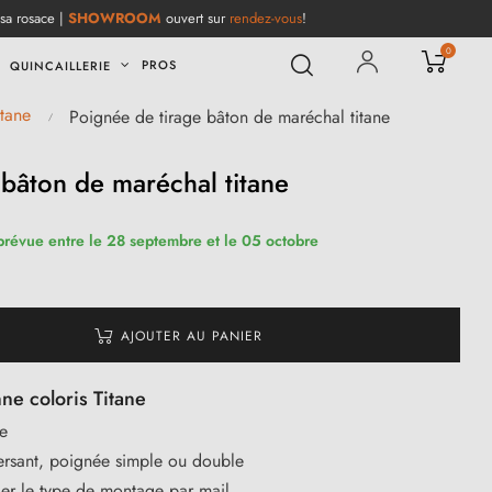
 sa rosace |
SHOWROOM
ouvert sur
rendez-vous
!
0
PROS
QUINCAILLERIE
tane
Poignée de tirage bâton de maréchal titane
 bâton de maréchal titane
 prévue entre le 28 septembre et le 05 octobre
AJOUTER AU PANIER
nne coloris Titane
e
ersant, poignée simple ou double
ier le type de montage par mail