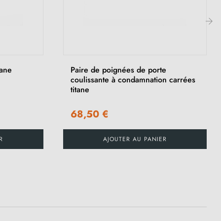
›
tane
Paire de poignées de porte
coulissante à condamnation carrées
titane
68,50 €
R
AJOUTER AU PANIER