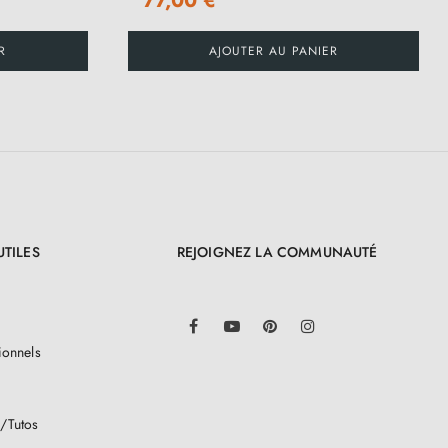
77,00 €
R
AJOUTER AU PANIER
UTILES
REJOIGNEZ LA COMMUNAUTÉ
LinkedIn
Facebook
YouTube
Pinterest
Instagram
ionnels
/Tutos