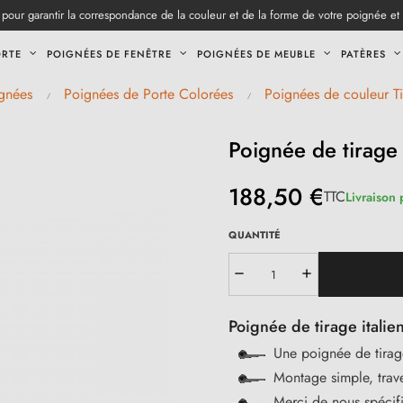
pour garantir la correspondance de la couleur et de la forme de votre poignée et
ORTE
POIGNÉES DE FENÊTRE
POIGNÉES DE MEUBLE
PATÈRES
gnées
Poignées de Porte Colorées
Poignées de couleur Ti
Poignée de tirage
188,50 €
TTC
Livraison
QUANTITÉ
Poignée de tirage italie
Une poignée de tirag
Montage simple, trav
Merci de nous spécif