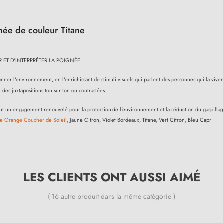
née de couleur Titane
ET D'INTERPRÉTER LA POIGNÉE
çonner l'environnement, en l'enrichissant de stimuli visuels qui parlent des personnes qui la vi
 des juxtapositions ton sur ton ou contrastées.
lètent un engagement renouvelé pour la protection de l'environnement et la réduction du gaspill
te Orange Coucher de Soleil
, Jaune Citron, Violet Bordeaux, Titane, Vert Citron, Bleu Capri
LES CLIENTS ONT AUSSI AIMÉ
( 16 autre produit dans la même catégorie )