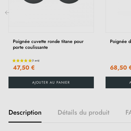
‹
Poignée cuvette ronde titane pour
Poignée de
porte coulissante
47,50 €
68,50 
AJOUTER AU PANIER
Description
Détails du produit
F