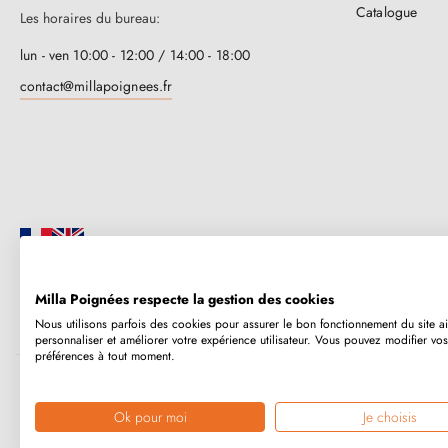
Catalogue
Les horaires du bureau:
lun - ven 10:00 - 12:00 / 14:00 - 18:00
contact@millapoignees.fr
Milla Poignées respecte la gestion des cookies
Millapoignées, c’est une entreprise familiale française. Nos poignées so
Nous utilisons parfois des cookies pour assurer le bon fonctionnement du site a
humainement, au cas par cas.
personnaliser et améliorer votre expérience utilisateur. Vous pouvez modifier vos
préférences à tout moment.
Copyright © 2026
MILLA POIGNEES
Tous droits réservés.
Ok pour moi
Je choisis