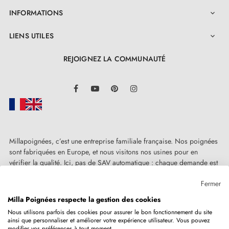
INFORMATIONS

LIENS UTILES

REJOIGNEZ LA COMMUNAUTÉ
LinkedIn
Facebook
YouTube
Pinterest
Instagram
Millapoignées, c’est une entreprise familiale française. Nos poignées
sont fabriquées en Europe, et nous visitons nos usines pour en
vérifier la qualité. Ici, pas de SAV automatique : chaque demande est
traitée humainement, au cas par cas.
Fermer
Milla Poignées respecte la gestion des cookies
Nous utilisons parfois des cookies pour assurer le bon fonctionnement du site
ainsi que personnaliser et améliorer votre expérience utilisateur. Vous pouvez
Copyright © 2026
MILLA POIGNEES
Tous droits réservés.
modifier vos préférences à tout moment.