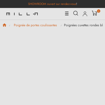
SHOWROOM ouvert sur rendez-vous
!
0
Basculer
☰
la
navigation
Poignées cuvettes rondes bl
Poignée de portes coulissantes