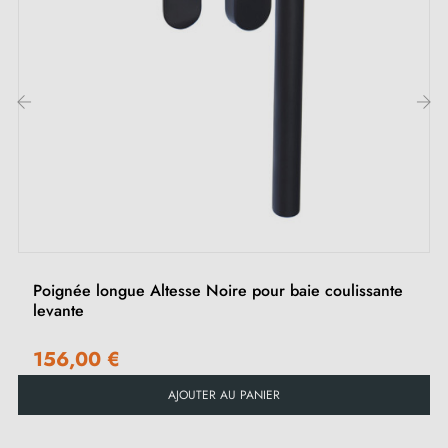
Conseils d'entretien
Pour préserver la qualité de vos poignées cuvettes
blanches Moon One, évitez l'humidité et les nettoyants
‹
›
chimiques. Un nettoyage doux avec un chiffon humide
suivi d'un séchage immédiat est recommandé.
Poignée longue Altesse Noire pour baie coulissante
levante
156,00 €
AJOUTER AU PANIER