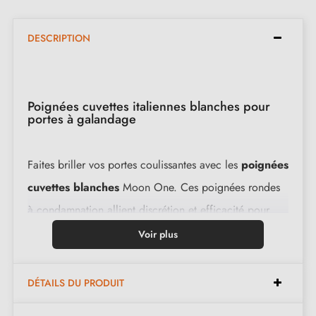
DESCRIPTION
Poignées cuvettes italiennes blanches pour
portes à galandage
Faites briller vos portes coulissantes avec les
poignées
cuvettes blanches
Moon One. Ces poignées rondes
à condamnation allient discrétion et efficacité pour
une utilisation sans accroc.
Voir plus
Caractéristiques :
DÉTAILS DU PRODUIT