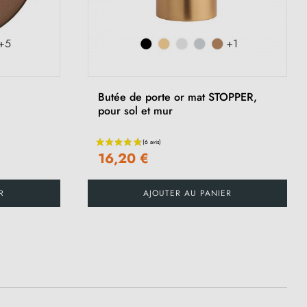
+5
+1
Butée de porte or mat STOPPER,
pour sol et mur
16,20 €
R
AJOUTER AU PANIER