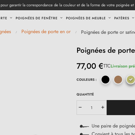
pour garantir la correspondance de la couleur et de la forme de votre poignée et
ORTE
POIGNÉES DE FENÊTRE
POIGNÉES DE MEUBLE
PATÈRES
gnées
Poignées de porte en or
Poignées de porte or sati
Poignées de porte
77,00 €
TTC
Livraison pré
COULEURS :
QUANTITÉ
Une paire de poignée
Convient à tous les t