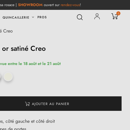
 sa rosace |
SHOWROOM
ouvert sur
rendez-vous
!
0
PROS
QUINCAILLERIE
né Creo
 or satiné Creo
vue entre le 18 août et le 21 août
AJOUTER AU PANIER
s, côté gauche et côté droit
ypes de portes