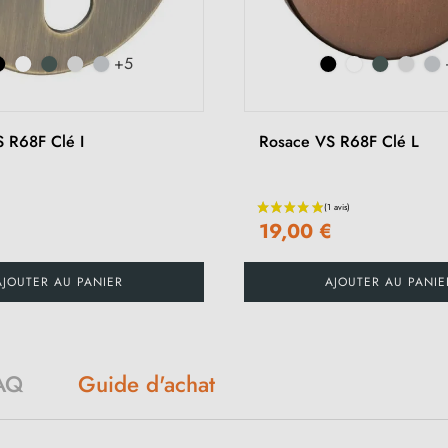
+5
 R68F Clé I
Rosace VS R68F Clé L
€
19,00 €
AJOUTER AU PANIER
AJOUTER AU PANIE
Guide d'achat
AQ