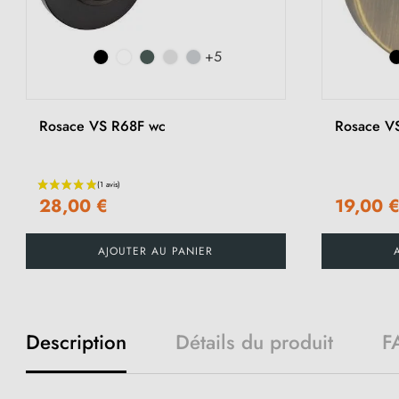
+5
Rosace VS R68F wc
Rosace VS
28,00 €
19,00 
AJOUTER AU PANIER
Description
Détails du produit
F