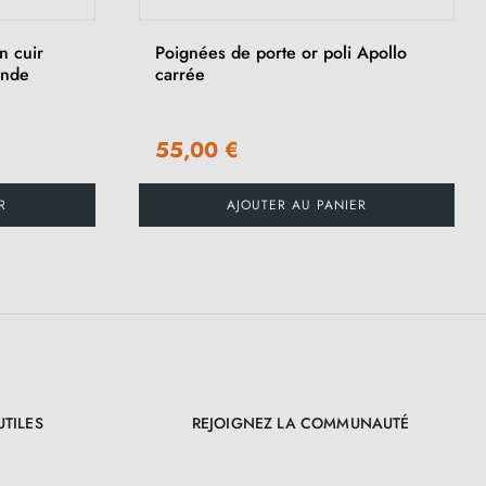
n cuir
Poignées de porte or poli Apollo
onde
carrée
55,00 €
R
AJOUTER AU PANIER
UTILES
REJOIGNEZ LA COMMUNAUTÉ