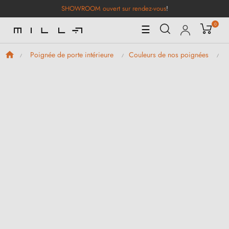
SHOWROOM ouvert sur rendez-vous
!
0
Basculer
☰
la
navigation
Poignée de porte intérieure
Couleurs de nos poignées
P