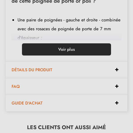
de cette poignée de porte or poli ?
Une paire de poignées - gauche et droite - combinée
avec des rosaces de poignée de porte de 7 mm
d'épaisseur ;
2 pièces de rosaces de montage (appelées
Voir plus
adaptateurs de montage) ;
2 vis traversantes M4 ;
DÉTAILS DU PRODUIT
Axe de poignée d'une section de 8x8 mm (en deux
parties) ;
FAQ
Un jeu de vis Allen avec une clé ;
Un jeu de vis à bois ;
GUIDE D'ACHAT
Instruction de montage en français ;
Matière de construction : zamak (poignée pleine,
garantie de la
LES CLIENTS ONT AUSSI AIMÉ
qualité et durabilité
) ;