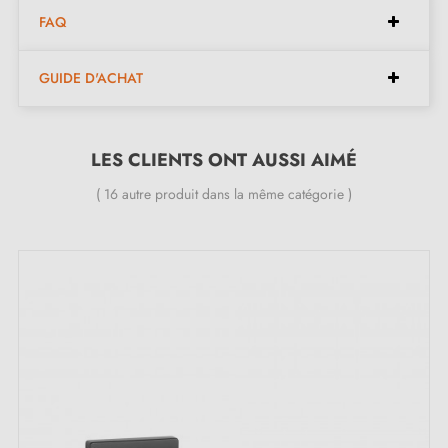
incarne la solidité et la robustesse. Sa teinte noire
FAQ
profonde ajoute une touche luxueuse, tandis que sa
forme ergonomique assure une prise en main
GUIDE D'ACHAT
confortable. Elle garantit une longévité incomparable
et résiste aux rigueurs d'une utilisation quotidienne tout
LES CLIENTS ONT AUSSI AIMÉ
en conservant son éclat au fil du temps.
( 16 autre produit dans la même catégorie )
Les caractéristiques de la poignée de porte
noire ROSEMARY :
Paire de poignées avec rosace de 7 mm
Matériau : zamak durable
Poignée de porte lourde et pleine
Double ressort métallique pour la stabilité
Garantie constructeur de 24 mois