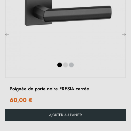
Convient aux portes de 44 mm d'épaisseur
Pour portes plus épaisses ou poignée de porte à
relevage, contactez-nous par e-mail
Inclus :
‹
›
Adaptateurs de montage
Deux tiges carrées : 7x7 mm pour la France, 8x8 mm
pour la Belgique, la Suisse et l'UE
Vis M4 pour une fixation robuste
Poignée de porte noire FRESIA carrée
Vis et clé Allen de 3 mm pour l'assemblage
60,00 €
Gabarits de montage
Instructions d'installation et vidéos détaillées
AJOUTER AU PANIER
Indications pour la poignée de porte noire