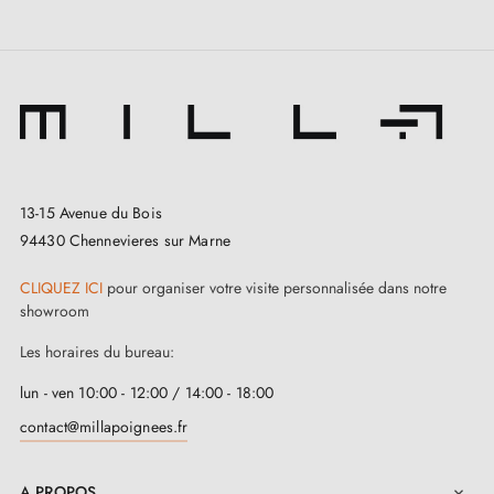
ROSEMARY :
La poignée de porte noire ROSEMARY représente un
choix élégant pour votre intérieur. Pour une utilisation
optimale, envisagez de l'installer sur vos portes
d’intérieur pour accentuer son allure vintage. Pensez à
13-15 Avenue du Bois
intégrer une serrure de porte assortie
pour renforcer la
94430 Chennevieres sur Marne
sécurité de votre espace. Veillez à ce que l'installation
CLIQUEZ ICI
pour organiser votre visite personnalisée dans notre
soit solide et que la poignée fonctionne parfaitement.
showroom
Les horaires du bureau:
lun - ven 10:00 - 12:00 / 14:00 - 18:00
contact@millapoignees.fr
A PROPOS
