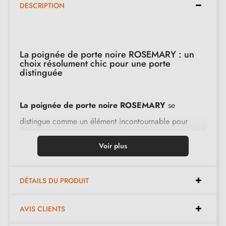
DESCRIPTION
La poignée de porte noire ROSEMARY : un
choix résolument chic pour une porte
distinguée
La poignée de porte noire ROSEMARY
se
distingue comme un élément incontournable pour
rehausser tout espace. Que ce soit chez vous, dans un
Voir plus
restaurant branché, ou dans un hôtel sophistiqué, cette
pièce maîtresse évoque une esthétique captivante.
DÉTAILS DU PRODUIT
Fabriquée à partir d’un mélange de zinc, d’aluminium
AVIS CLIENTS
et de cuivre, cette poignée au coloris noir ROSEMARY