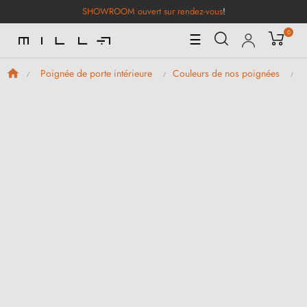
SHOWROOM ouvert sur rendez-vous
!
0
Basculer
☰
la
navigation
Poignée de porte intérieure
Couleurs de nos poignées
P