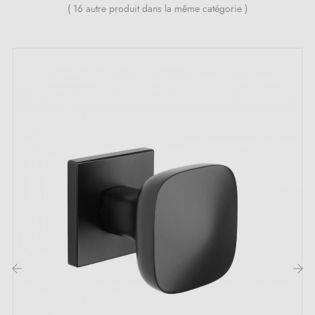
Poignée de porte lourde et pleine
( 16 autre produit dans la même catégorie )
Double ressort métallique pour la stabilité
Garantie constructeur de 24 mois
Convient aux portes de 44 mm d'épaisseur
Pour portes plus épaisses ou poignée de porte à
relevage, contactez-nous par e-mail
Inclus :
Adaptateurs de montage
Deux tiges carrées : 7x7 mm pour la France, 8x8 mm
pour la Belgique, la Suisse et l'UE
Vis M4 pour une fixation robuste
Vis et clé Allen de 3 mm pour l'assemblage
‹
›
Jeu de vis à bois (sur demande spéciale)