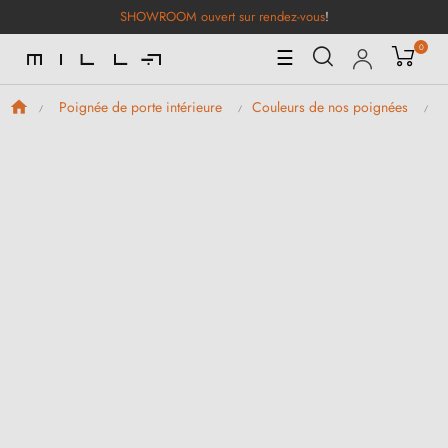
SHOWROOM ouvert sur rendez-vous
!
0
Basculer
☰
la
navigation
Poignée de porte intérieure
Couleurs de nos poignées
P