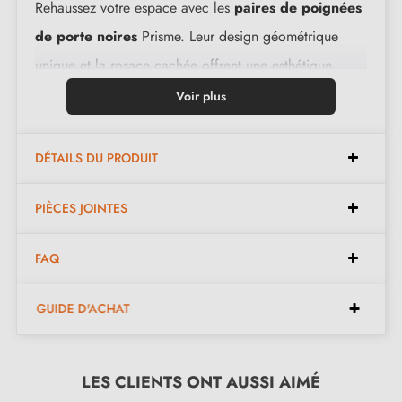
Rehaussez votre espace avec les
paires de poignées
de porte noires
Prisme. Leur design géométrique
unique et la rosace cachée offrent une esthétique
moderne et raffinée. Ces poignées en zamak
Voir plus
garantissent une grande résistance et longévité.
Parfaites pour les intérieurs contemporains, elles
DÉTAILS DU PRODUIT
apportent une touche innovante et sophistiquée à vos
portes.
PIÈCES JOINTES
FAQ
Caractéristiques :
GUIDE D'ACHAT
Paire de poignées avec rosace de 10 mm
Matériau : zamak massif (garantie de la haute qualité
et durabilité)
LES CLIENTS ONT AUSSI AIMÉ