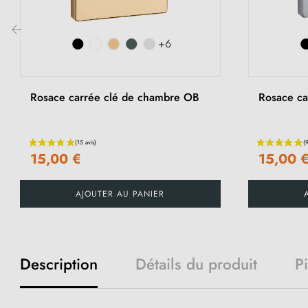
+6
‹
Rosace carrée clé de chambre OB
Rosace car
15,00 €
15,00 
AJOUTER AU PANIER
Description
Détails du produit
P