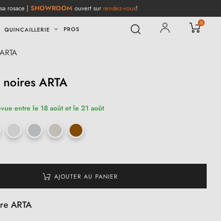
 sa rosace |
SHOWROOM
ouvert sur
rendez-vous
!
0
PROS
QUINCAILLERIE
 ARTA
e noires ARTA
évue entre le 18 août et le 21 août
AJOUTER AU PANIER
ire ARTA