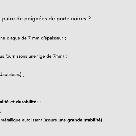
te paire de poignées de porte noires ?
une plaque de 7 mm d'épaisseur ;
us fournissons une tige de 7mm) ;
daptateurs) ;
alité et durabilité
) ;
;
métallique autolissant (assure une
grande stabilité
)