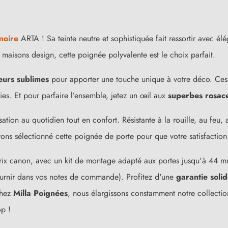
noire
ARTA ! Sa teinte neutre et sophistiquée fait ressortir avec é
s maisons design, cette poignée polyvalente est le choix parfait.
eurs sublimes
pour apporter une touche unique à votre déco. Ces
ies. Et pour parfaire l’ensemble, jetez un œil aux
superbes rosace
sation au quotidien tout en confort. Résistante à la rouille, au feu,
ons sélectionné cette poignée de porte pour que votre satisfaction 
(9 avis)
prix canon, avec un kit de montage adapté aux portes jusqu'à 44 mm
à fournir dans vos notes de commande). Profitez d'une
garantie soli
Chez
Milla Poignées
, nous élargissons constamment notre collection
op !