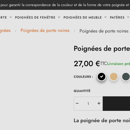
pour garantir la correspondance de la couleur et de la forme de votre poignée et
ORTE
POIGNÉES DE FENÊTRE
POIGNÉES DE MEUBLE
PATÈRES
gnées
Poignées de porte noires
Poignées de porte noires
Poignées de port
27,00 €
TTC
Livraison pr
COULEURS :
QUANTITÉ
La poignée de porte no