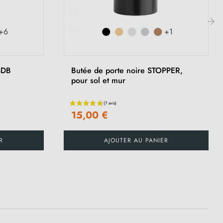
+6
+1
›
SDB
Butée de porte noire STOPPER,
pour sol et mur
15,00 €
R
AJOUTER AU PANIER