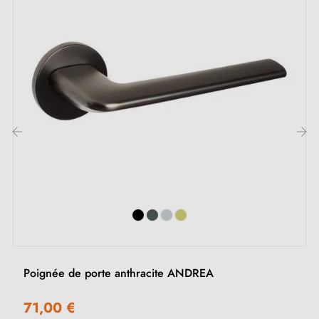
Inclus :
Adaptateurs de montage
Deux tiges carrées : 7x7 mm pour la France, 8x8 mm
pour la Belgique, la Suisse et l'UE
Vis M4 pour une fixation robuste
‹
›
Vis et clé Allen de 3 mm pour l'assemblage
Jeu de vis à bois (sur demande spéciale)
Instruction de montage en Français
Poignée de porte anthracite ANDREA
71,00 €