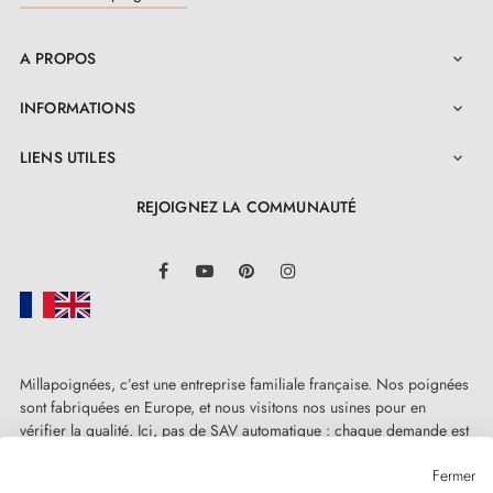
A PROPOS

INFORMATIONS

LIENS UTILES

REJOIGNEZ LA COMMUNAUTÉ
LinkedIn
Facebook
YouTube
Pinterest
Instagram
Millapoignées, c’est une entreprise familiale française. Nos poignées
sont fabriquées en Europe, et nous visitons nos usines pour en
vérifier la qualité. Ici, pas de SAV automatique : chaque demande est
traitée humainement, au cas par cas.
Fermer