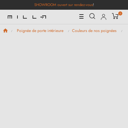
SHOWROOM ouvert sur rendez-vous
!
0
Basculer
☰
la
navigation
Poignée de porte intérieure
Couleurs de nos poignées
P