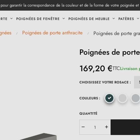
pour garantir la correspondance de la couleur et de la forme de votre poignée et
ORTE
POIGNÉES DE FENÊTRE
POIGNÉES DE MEUBLE
PATÈRES
gnées
Poignées de porte anthracite
Poignées de porte gr
Poignées de porte
169,20 €
TTC
Livraison
CHOISISSEZ VOTRE ROSACE :
COULEURS :
QUANTITÉ