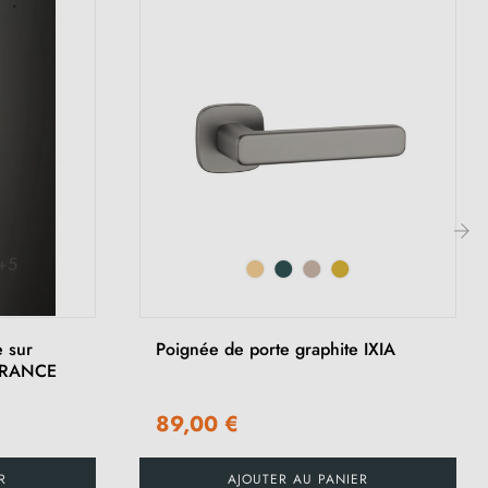
+5
›
 sur
Poignée de porte graphite IXIA
 FRANCE
89,00 €
R
AJOUTER AU PANIER