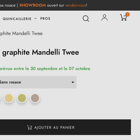
 sa rosace |
SHOWROOM
ouvert sur
rendez-vous
!
0
PROS
QUINCAILLERIE
aphite Mandelli Twee
 graphite Mandelli Twee
 prévue entre le 30 septembre et le 07 octobre
AJOUTER AU PANIER