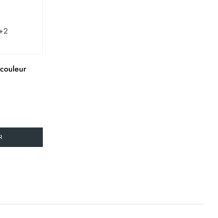
+2
 couleur
R