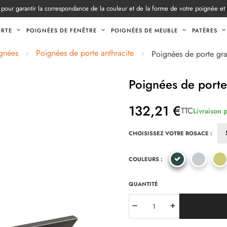
pour garantir la correspondance de la couleur et de la forme de votre poignée et
ORTE
POIGNÉES DE FENÊTRE
POIGNÉES DE MEUBLE
PATÈRES
gnées
Poignées de porte anthracite
Poignées de porte gra
Poignées de porte
132,21 €
TTC
Livraison 
CHOISISSEZ VOTRE ROSACE :
COULEURS :
QUANTITÉ