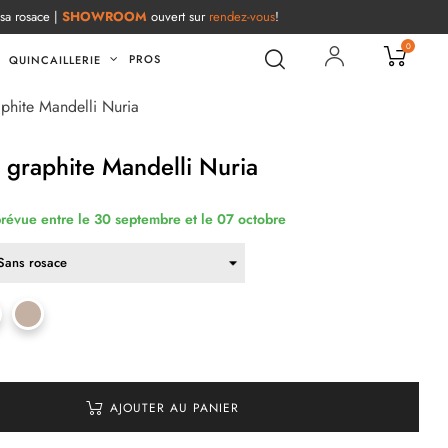
 sa rosace |
SHOWROOM
ouvert sur
rendez-vous
!
0
PROS
QUINCAILLERIE
phite Mandelli Nuria
 graphite Mandelli Nuria
prévue entre le 30 septembre et le 07 octobre
AJOUTER AU PANIER