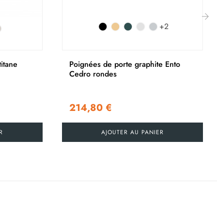
+2
›
titane
Poignées de porte graphite Ento
Cedro rondes
214,80 €
R
AJOUTER AU PANIER