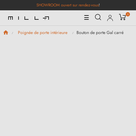
SHOWROOM ouvert sur rendez-vous
!
0
Basculer
☰
la
navigation
Bouton de porte Gal carré
Poignée de porte intérieure