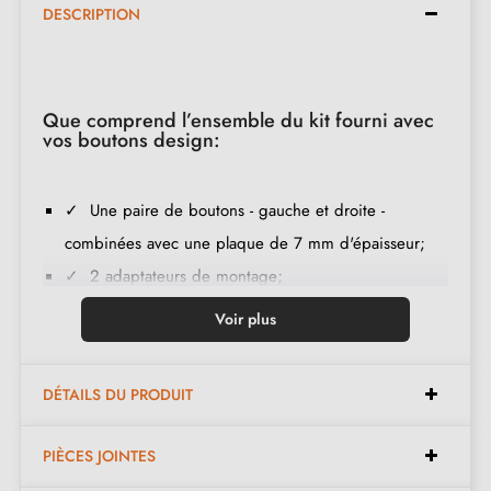
DESCRIPTION
Que comprend l’ensemble du kit fourni avec
vos boutons design:
✓ Une paire de boutons - gauche et droite -
combinées avec une plaque de 7 mm d'épaisseur;
✓ 2 adaptateurs de montage;
✓ 1 tige carrée de 8mm et de 7mm de diamètre
Voir plus
✓ 2 vis traversantes M4; (pour fixer les adaptateurs à
la porte);
DÉTAILS DU PRODUIT
✓ 2 vis et une clé Allen de 3 mm (pour fixer les
poignées aux adaptateurs);
PIÈCES JOINTES
✓ Jeu de vis à bois
(sur demande spéciale)
;