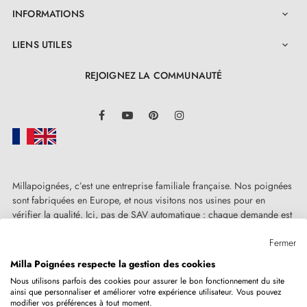
INFORMATIONS

LIENS UTILES

REJOIGNEZ LA COMMUNAUTÉ
LinkedIn
Facebook
YouTube
Pinterest
Instagram
Millapoignées, c’est une entreprise familiale française. Nos poignées
sont fabriquées en Europe, et nous visitons nos usines pour en
vérifier la qualité. Ici, pas de SAV automatique : chaque demande est
traitée humainement, au cas par cas.
Fermer
Milla Poignées respecte la gestion des cookies
Nous utilisons parfois des cookies pour assurer le bon fonctionnement du site
ainsi que personnaliser et améliorer votre expérience utilisateur. Vous pouvez
Copyright © 2026
MILLA POIGNEES
Tous droits réservés.
modifier vos préférences à tout moment.