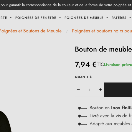
pour garantir la correspondance de la couleur et de la forme de votre poignée et
ORTE
POIGNÉES DE FENÊTRE
POIGNÉES DE MEUBLE
PATÈRES
Poignées et Boutons de Meuble
Poignées et boutons noirs po
Bouton de meuble
7,94 €
TTC
Livraison prév
QUANTITÉ
Bouton en
Inox fini
Livré avec la vis de f
Adapté aux meubles e