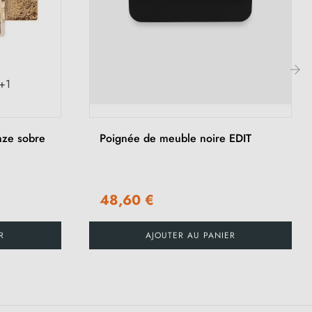
+1
›
nze sobre
Poignée de meuble noire EDIT
48,60 €
R
AJOUTER AU PANIER