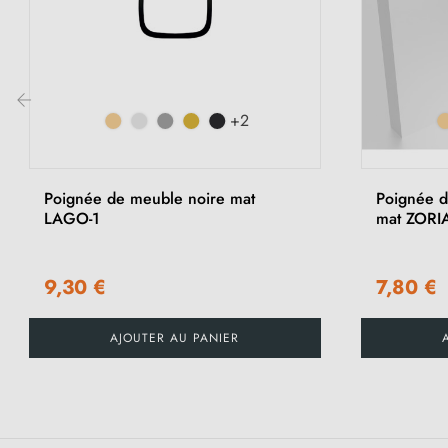
+2
‹
Poignée de meuble noire mat
Poignée d
LAGO-1
mat ZORIA
9,30 €
7,80 €
AJOUTER AU PANIER