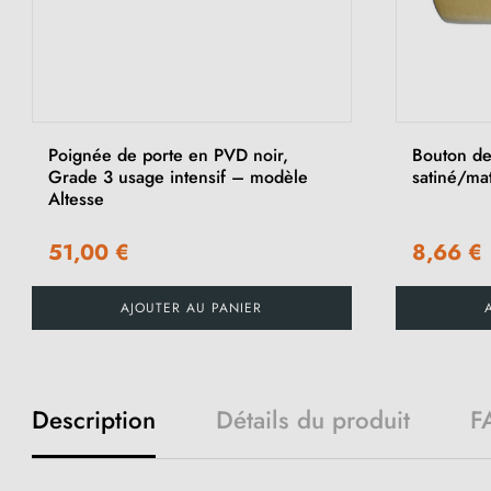
Poignée de porte en PVD noir,
Bouton de
Grade 3 usage intensif – modèle
satiné/m
Altesse
51,00 €
8,66 €
AJOUTER AU PANIER
Description
Détails du produit
F