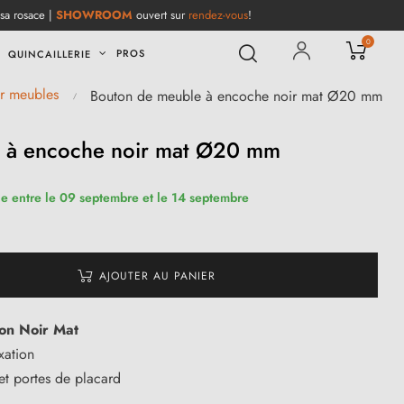
 sa rosace |
SHOWROOM
ouvert sur
rendez-vous
!
0
PROS
QUINCAILLERIE
ur meubles
Bouton de meuble à encoche noir mat Ø20 mm
 à encoche noir mat Ø20 mm
ue entre le 09 septembre et le 14 septembre
AJOUTER AU PANIER
tion Noir Mat
ixation
t portes de placard