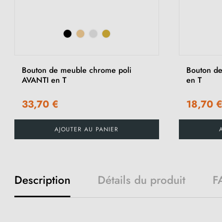
Bouton de meuble chrome poli
Bouton de
AVANTI en T
en T
33,70 €
18,70 
AJOUTER AU PANIER
Description
Détails du produit
F