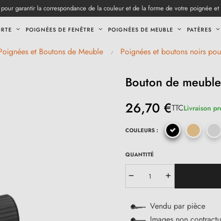
pour garantir la correspondance de la couleur et de la forme de votre poignée et
ORTE
POIGNÉES DE FENÊTRE
POIGNÉES DE MEUBLE
PATÈRES
Poignées et Boutons de Meuble
Poignées et boutons noirs po
Bouton de meuble
26,70 €
TTC
Livraison pr
COULEURS :
QUANTITÉ
Vendu par pièce
Images non contractu