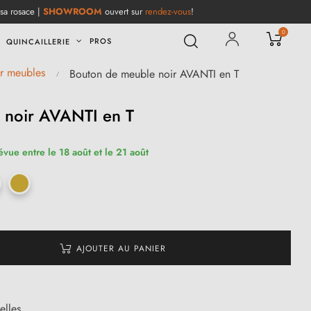
 sa rosace |
SHOWROOM
ouvert sur
rendez-vous
!
0
PROS
QUINCAILLERIE
ur meubles
Bouton de meuble noir AVANTI en T
 noir AVANTI en T
évue entre le 18 août et le 21 août
AJOUTER AU PANIER
elles