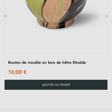
elle s’intègre facilement sur des portes de placard,
tiroirs ou commodes.
‹
›
Retrouvez notre collection de
poignées et boutons de
meuble blancs
sur Milla Poignées.
Bouton de meuble en bois de hêtre Réséda
13,00 €
AJOUTER AU PANIER