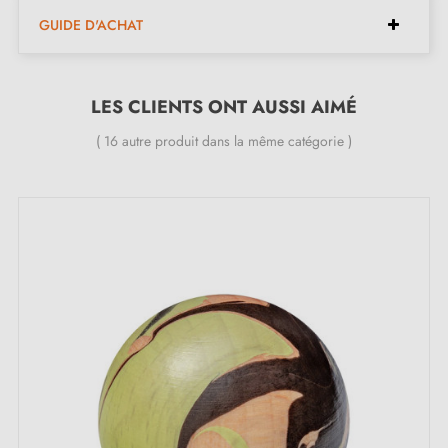
Espacements disponibles :
128 mm, 32 mm
GUIDE D'ACHAT
Longueurs disponibles :
136 mm, 40 mm
Largeurs disponibles :
37 mm, 24 mm
Hauteur :
29 mm
LES CLIENTS ONT AUSSI AIMÉ
( 16 autre produit dans la même catégorie )
Inclus dans le kit :
Poignée de meuble
Vis de montage
Description :
Avec sa finition
blanche
, cette poignée FIORE
apporte une touche lumineuse et discrète à vos
meubles. Idéale pour des intérieurs clairs ou épurés,