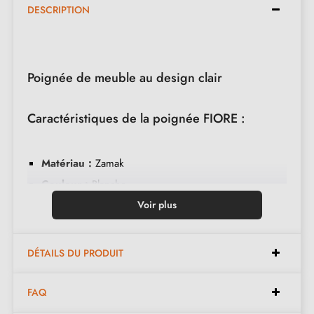
DESCRIPTION
Poignée de meuble au design clair
Caractéristiques de la poignée FIORE :
Matériau :
Zamak
Couleur :
Blanche
Entretien :
Nettoyer avec un chiffon doux
Voir plus
Disponible en 2 couleurs différentes
DÉTAILS DU PRODUIT
Dimensions existantes :
FAQ