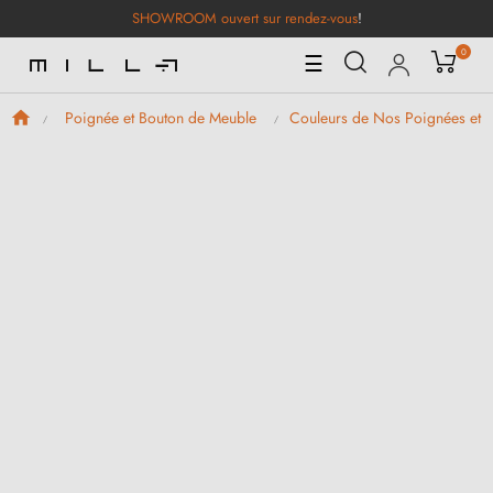
SHOWROOM ouvert sur rendez-vous
!
0
Basculer
☰
la
navigation
Poignée et Bouton de Meuble
Couleurs de Nos Poignées et 