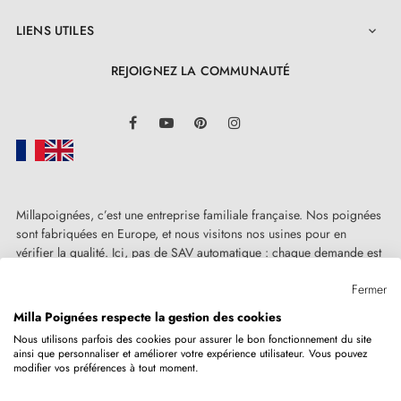
LIENS UTILES

REJOIGNEZ LA COMMUNAUTÉ
LinkedIn
Facebook
YouTube
Pinterest
Instagram
Millapoignées, c’est une entreprise familiale française. Nos poignées
sont fabriquées en Europe, et nous visitons nos usines pour en
vérifier la qualité. Ici, pas de SAV automatique : chaque demande est
traitée humainement, au cas par cas.
Fermer
Milla Poignées respecte la gestion des cookies
Nous utilisons parfois des cookies pour assurer le bon fonctionnement du site
ainsi que personnaliser et améliorer votre expérience utilisateur. Vous pouvez
Copyright © 2026
MILLA POIGNEES
Tous droits réservés.
modifier vos préférences à tout moment.