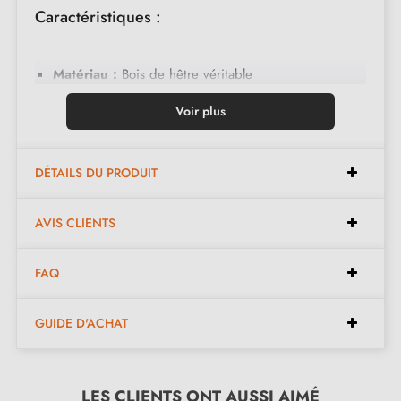
Caractéristiques :
Matériau :
Bois de hêtre véritable
Couleurs du motif :
Aubergine, blanc
Voir plus
Finition :
Peint à la main avec la technique Ebru
Design :
Motifs uniques et non contractuels, chaque
DÉTAILS DU PRODUIT
pièce étant réalisée à la main
Entretien :
Nettoyer avec un chiffon sec, éviter
AVIS CLIENTS
l'humidité
FAQ
Dimensions :
GUIDE D'ACHAT
Diamètre :
35 mm
Hauteur :
35 mm
LES CLIENTS ONT AUSSI AIMÉ