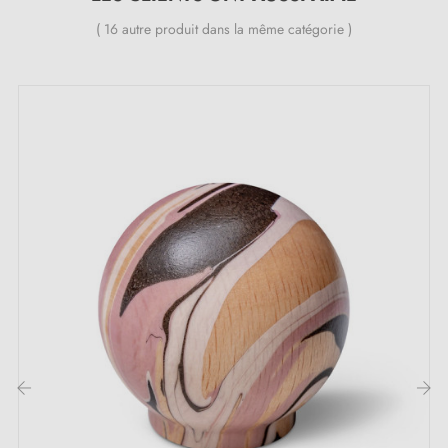
( 16 autre produit dans la même catégorie )
Inclus dans le kit :
1 bouton de meuble
1 vis de fixation M4 x 25 mm
Description :
Ce bouton est fabriqué en
bois de hêtre véritable
et
peint à la main avec la technique Ebru, créant des
motifs marbrés uniques sur chaque pièce. Chaque
bouton est ainsi une création originale, apportant une
touche unique à vos meubles. Les designs sur les
pohotos peuvent varier légèrement car chaque pièce
‹
›