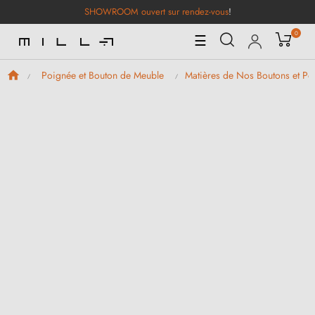
SHOWROOM ouvert sur rendez-vous
!
0
Basculer
☰
la
navigation
Poignée et Bouton de Meuble
Matières de Nos Boutons et P