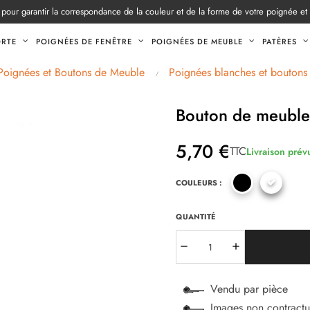
pour garantir la correspondance de la couleur et de la forme de votre poignée et
ORTE
POIGNÉES DE FENÊTRE
POIGNÉES DE MEUBLE
PATÈRES
Poignées et Boutons de Meuble
Poignées blanches et boutons
Bouton de meuble
5,70 €
TTC
Livraison prév
COULEURS :
QUANTITÉ
Vendu par pièce
Images non contractu