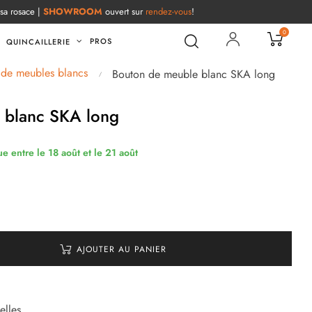
 sa rosace |
SHOWROOM
ouvert sur
rendez-vous
!
0
PROS
QUINCAILLERIE
 de meubles blancs
Bouton de meuble blanc SKA long
 blanc SKA long
ue entre le 18 août et le 21 août
AJOUTER AU PANIER
elles