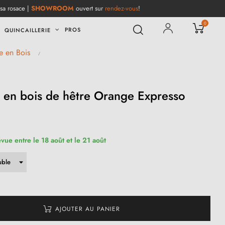
 sa rosace |
SHOWROOM
ouvert sur
rendez-vous
!
0
PROS
QUINCAILLERIE
e en Bois
 en bois de hêtre Orange Expresso
évue entre le 18 août et le 21 août
AJOUTER AU PANIER