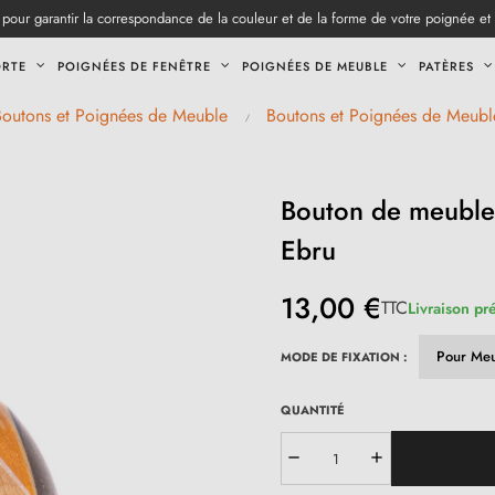
pour garantir la correspondance de la couleur et de la forme de votre poignée et
ORTE
POIGNÉES DE FENÊTRE
POIGNÉES DE MEUBLE
PATÈRES
Boutons et Poignées de Meuble
Boutons et Poignées de Meubl
Bouton de meuble
Ebru
13,00 €
TTC
Livraison pr
MODE DE FIXATION :
QUANTITÉ