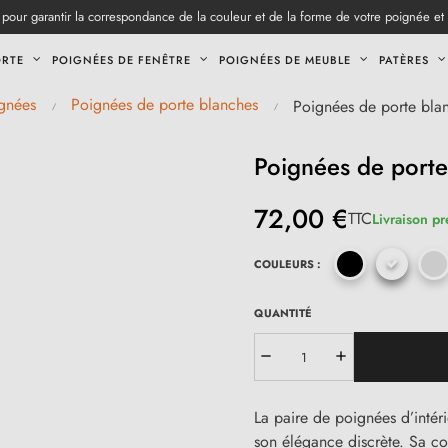
pour garantir la correspondance de la couleur et de la forme de votre poignée et
ORTE
POIGNÉES DE FENÊTRE
POIGNÉES DE MEUBLE
PATÈRES
gnées
Poignées de porte blanches
Poignées de porte bla
Poignées de porte
72,00 €
TTC
Livraison pr
COULEURS :
QUANTITÉ
La paire de poignées d’inté
son élégance discrète. Sa co