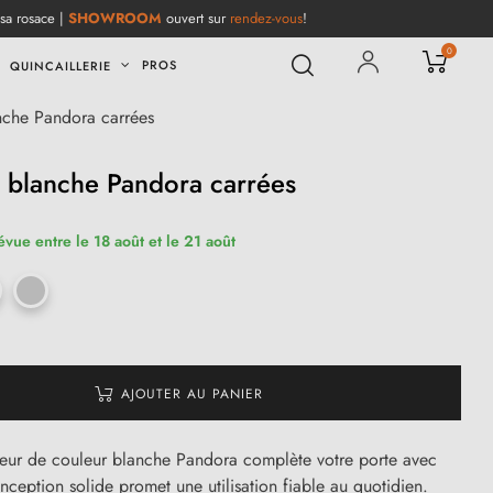
 sa rosace |
SHOWROOM
ouvert sur
rendez-vous
!
0
PROS
QUINCAILLERIE
nche Pandora carrées
 blanche Pandora carrées
évue entre le 18 août et le 21 août
AJOUTER AU PANIER
rieur de couleur blanche Pandora complète votre porte avec
nception solide promet une utilisation fiable au quotidien.