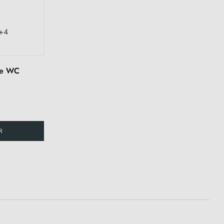
+4
ée WC
R