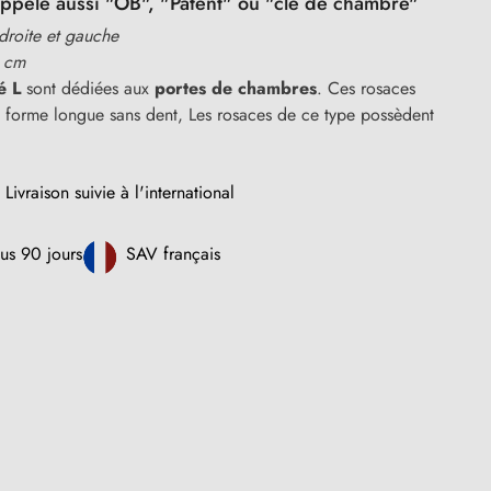
appelé aussi "OB", "Patent" ou "clé de chambre"
 droite et gauche
 cm
é L
sont dédiées aux
portes de chambres
. Ces rosaces
e forme longue sans dent, Les rosaces de ce type possèdent
Livraison suivie à l'international
us 90 jours
SAV français