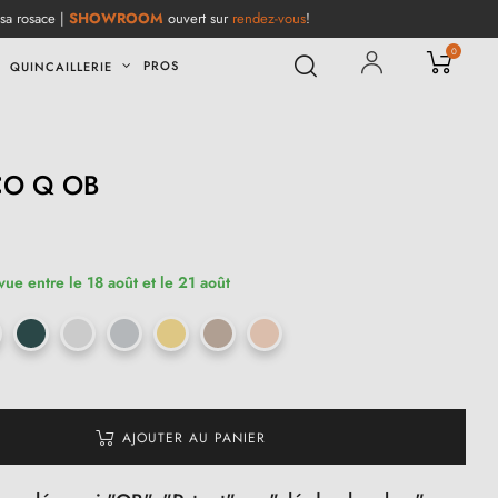
 sa rosace |
SHOWROOM
ouvert sur
rendez-vous
!
0
PROS
QUINCAILLERIE
 CO Q OB
(3 avis)
vue entre le 18 août et le 21 août
AJOUTER AU PANIER